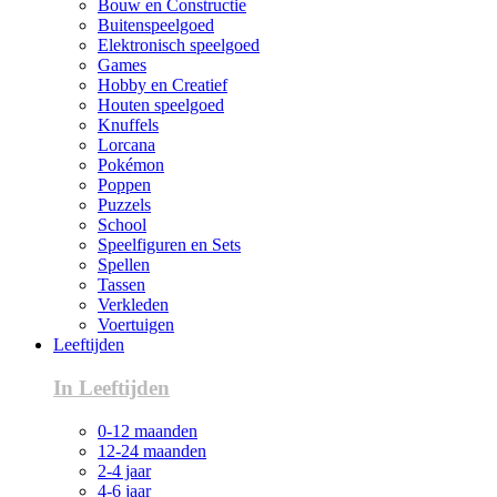
Bouw en Constructie
Buitenspeelgoed
Elektronisch speelgoed
Games
Hobby en Creatief
Houten speelgoed
Knuffels
Lorcana
Pokémon
Poppen
Puzzels
School
Speelfiguren en Sets
Spellen
Tassen
Verkleden
Voertuigen
Leeftijden
In Leeftijden
0-12 maanden
12-24 maanden
2-4 jaar
4-6 jaar