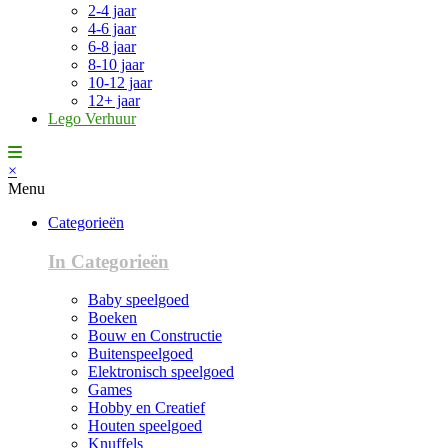
2-4 jaar
4-6 jaar
6-8 jaar
8-10 jaar
10-12 jaar
12+ jaar
Lego Verhuur
×
Menu
Categorieën
In Categorieën
Baby speelgoed
Boeken
Bouw en Constructie
Buitenspeelgoed
Elektronisch speelgoed
Games
Hobby en Creatief
Houten speelgoed
Knuffels