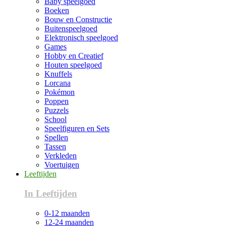
Baby speelgoed
Boeken
Bouw en Constructie
Buitenspeelgoed
Elektronisch speelgoed
Games
Hobby en Creatief
Houten speelgoed
Knuffels
Lorcana
Pokémon
Poppen
Puzzels
School
Speelfiguren en Sets
Spellen
Tassen
Verkleden
Voertuigen
Leeftijden
In Leeftijden
0-12 maanden
12-24 maanden