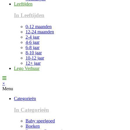
Leeftijden
In Leeftijden
0-12 maanden
12-24 maanden
2-4 jaar
4-6 jaar
6-8 jaar
8-10 jaar
10-12 jaar
12+ jaar
Lego Verhuur
×
Menu
Categorieën
In Categorieën
Baby speelgoed
Boeken