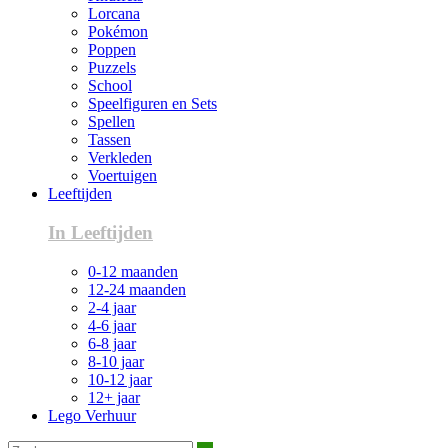
Lorcana
Pokémon
Poppen
Puzzels
School
Speelfiguren en Sets
Spellen
Tassen
Verkleden
Voertuigen
Leeftijden
In Leeftijden
0-12 maanden
12-24 maanden
2-4 jaar
4-6 jaar
6-8 jaar
8-10 jaar
10-12 jaar
12+ jaar
Lego Verhuur