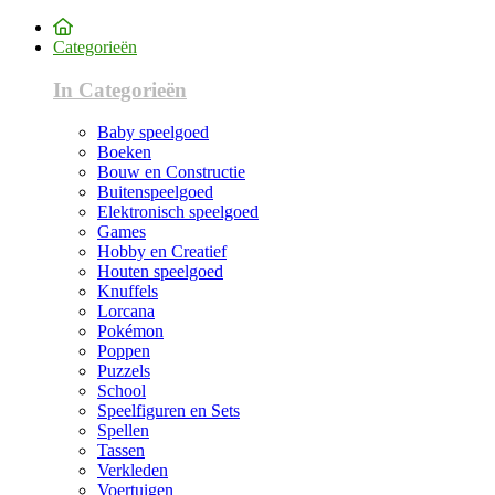
Categorieën
In Categorieën
Baby speelgoed
Boeken
Bouw en Constructie
Buitenspeelgoed
Elektronisch speelgoed
Games
Hobby en Creatief
Houten speelgoed
Knuffels
Lorcana
Pokémon
Poppen
Puzzels
School
Speelfiguren en Sets
Spellen
Tassen
Verkleden
Voertuigen