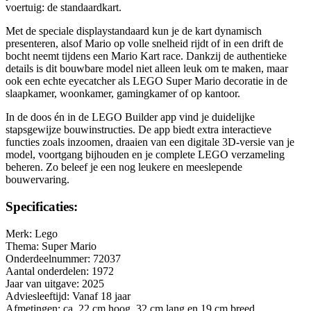
voertuig: de standaardkart.
Met de speciale displaystandaard kun je de kart dynamisch
presenteren, alsof Mario op volle snelheid rijdt of in een drift de
bocht neemt tijdens een Mario Kart race. Dankzij de authentieke
details is dit bouwbare model niet alleen leuk om te maken, maar
ook een echte eyecatcher als LEGO Super Mario decoratie in de
slaapkamer, woonkamer, gamingkamer of op kantoor.
In de doos én in de LEGO Builder app vind je duidelijke
stapsgewijze bouwinstructies. De app biedt extra interactieve
functies zoals inzoomen, draaien van een digitale 3D-versie van je
model, voortgang bijhouden en je complete LEGO verzameling
beheren. Zo beleef je een nog leukere en meeslepende
bouwervaring.
Specificaties:
Merk: Lego
Thema: Super Mario
Onderdeelnummer: 72037
Aantal onderdelen: 1972
Jaar van uitgave: 2025
Adviesleeftijd: Vanaf 18 jaar
Afmetingen: ca. 22 cm hoog, 32 cm lang en 19 cm breed