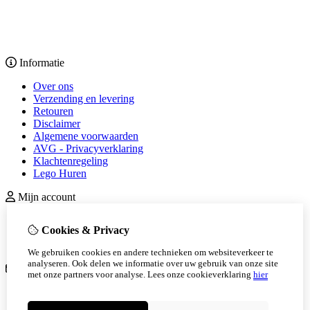
Informatie
Over ons
Verzending en levering
Retouren
Disclaimer
Algemene voorwaarden
AVG - Privacyverklaring
Klachtenregeling
Lego Huren
Mijn account
inloggen
Cookies & Privacy
Bestelhistorie
Nieuwsbrief
We gebruiken cookies en andere technieken om websiteverkeer te
analyseren. Ook delen we informatie over uw gebruik van onze site
Klantenservice
met onze partners voor analyse.
Lees onze cookieverklaring
hier
Contact
Retourneren