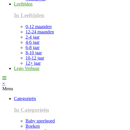
Leeftijden
In Leeftijden
0-12 maanden
12-24 maanden
2-4 jaar
4-6 jaar
6-8 jaar
8-10 jaar
10-12 jaar
12+ jaar
Lego Verhuur
×
Menu
Categorieën
In Categorieën
Baby speelgoed
Boeken