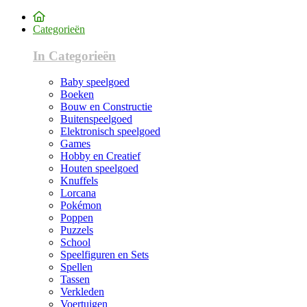
Categorieën
In Categorieën
Baby speelgoed
Boeken
Bouw en Constructie
Buitenspeelgoed
Elektronisch speelgoed
Games
Hobby en Creatief
Houten speelgoed
Knuffels
Lorcana
Pokémon
Poppen
Puzzels
School
Speelfiguren en Sets
Spellen
Tassen
Verkleden
Voertuigen