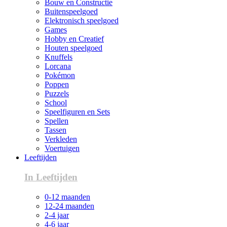
Bouw en Constructie
Buitenspeelgoed
Elektronisch speelgoed
Games
Hobby en Creatief
Houten speelgoed
Knuffels
Lorcana
Pokémon
Poppen
Puzzels
School
Speelfiguren en Sets
Spellen
Tassen
Verkleden
Voertuigen
Leeftijden
In Leeftijden
0-12 maanden
12-24 maanden
2-4 jaar
4-6 jaar