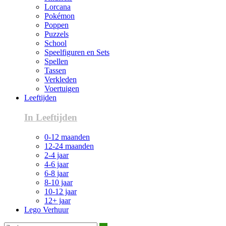
Lorcana
Pokémon
Poppen
Puzzels
School
Speelfiguren en Sets
Spellen
Tassen
Verkleden
Voertuigen
Leeftijden
In Leeftijden
0-12 maanden
12-24 maanden
2-4 jaar
4-6 jaar
6-8 jaar
8-10 jaar
10-12 jaar
12+ jaar
Lego Verhuur