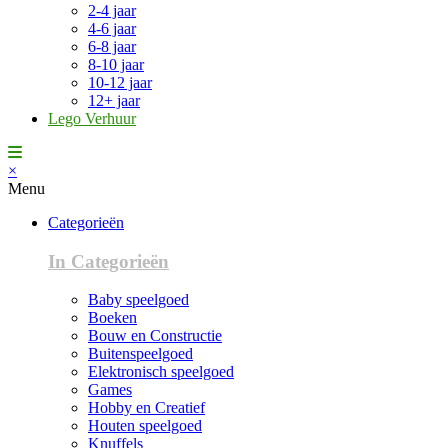
2-4 jaar
4-6 jaar
6-8 jaar
8-10 jaar
10-12 jaar
12+ jaar
Lego Verhuur
×
Menu
Categorieën
In Categorieën
Baby speelgoed
Boeken
Bouw en Constructie
Buitenspeelgoed
Elektronisch speelgoed
Games
Hobby en Creatief
Houten speelgoed
Knuffels