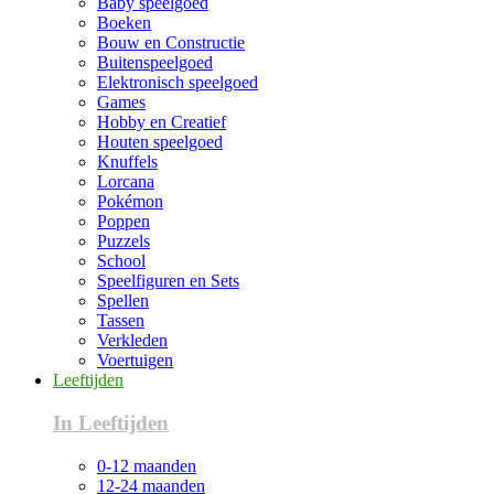
Baby speelgoed
Boeken
Bouw en Constructie
Buitenspeelgoed
Elektronisch speelgoed
Games
Hobby en Creatief
Houten speelgoed
Knuffels
Lorcana
Pokémon
Poppen
Puzzels
School
Speelfiguren en Sets
Spellen
Tassen
Verkleden
Voertuigen
Leeftijden
In Leeftijden
0-12 maanden
12-24 maanden