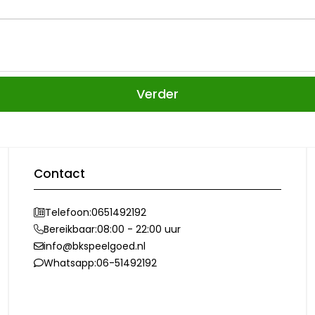
Verder
Contact
Telefoon:
0651492192
Bereikbaar:
08:00 - 22:00 uur
info@bkspeelgoed.nl
Whatsapp:
06-51492192