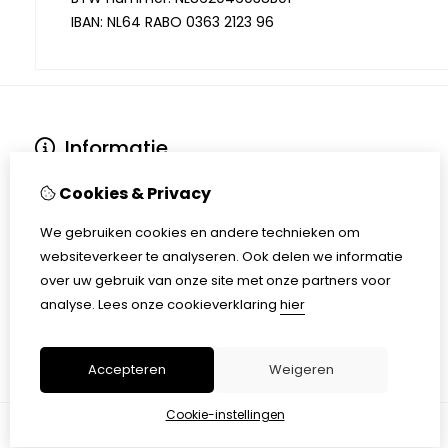
IBAN: NL64 RABO 0363 2123 96
Informatie
Over ons
Cookies & Privacy
Verzending en levering
Retouren
We gebruiken cookies en andere technieken om
Disclaimer
websiteverkeer te analyseren. Ook delen we informatie
Algemene voorwaarden
over uw gebruik van onze site met onze partners voor
AVG - Privacyverklaring
analyse.
Lees onze cookieverklaring
hier
Klachtenregeling
Lego Huren
Accepteren
Weigeren
Cookie-instellingen