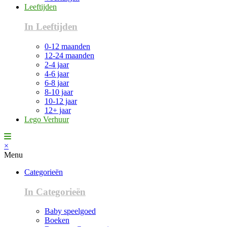
Leeftijden
In Leeftijden
0-12 maanden
12-24 maanden
2-4 jaar
4-6 jaar
6-8 jaar
8-10 jaar
10-12 jaar
12+ jaar
Lego Verhuur
×
Menu
Categorieën
In Categorieën
Baby speelgoed
Boeken