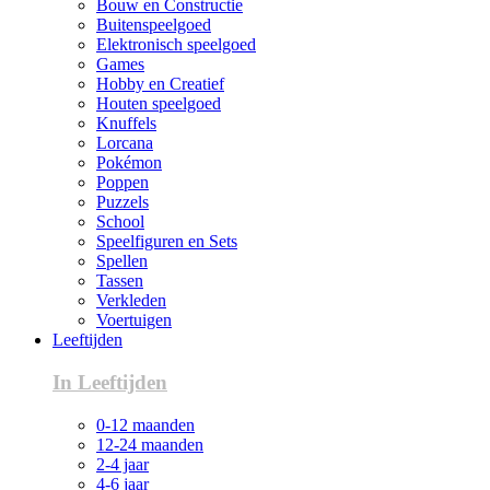
Bouw en Constructie
Buitenspeelgoed
Elektronisch speelgoed
Games
Hobby en Creatief
Houten speelgoed
Knuffels
Lorcana
Pokémon
Poppen
Puzzels
School
Speelfiguren en Sets
Spellen
Tassen
Verkleden
Voertuigen
Leeftijden
In Leeftijden
0-12 maanden
12-24 maanden
2-4 jaar
4-6 jaar