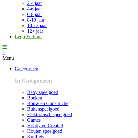
2-4 jaar
4-6 jaar
6-8 jaar
8-10 jaar
10-12 jaar
12+ jaar
Lego Verhuur
×
Menu
Categorieën
In Categorieën
Baby speelgoed
Boeken
Bouw en Constructie
Buitenspeelgoed
Elektronisch speelgoed
Games
Hobby en Creatief
Houten speelgoed
Knuffels