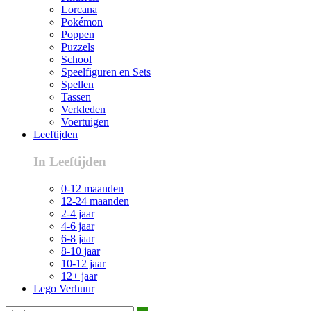
Lorcana
Pokémon
Poppen
Puzzels
School
Speelfiguren en Sets
Spellen
Tassen
Verkleden
Voertuigen
Leeftijden
In Leeftijden
0-12 maanden
12-24 maanden
2-4 jaar
4-6 jaar
6-8 jaar
8-10 jaar
10-12 jaar
12+ jaar
Lego Verhuur