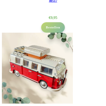
40517
€
9,95
Bestellen