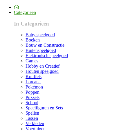
Categorieën
In Categorieën
Baby speelgoed
Boeken
Bouw en Constructie
Buitenspeelgoed
Elektronisch speelgoed
Games
Hobby en Creatief
Houten speelgoed
Knuffels
Lorcana
Pokémon
Poppen
Puzzels
School
Speelfiguren en Sets
Spellen
Tassen
Verkleden
Voertuigen