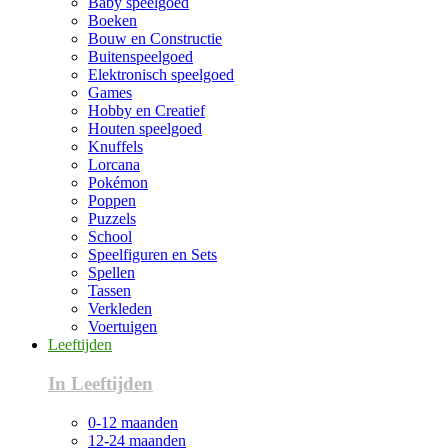
Baby speelgoed
Boeken
Bouw en Constructie
Buitenspeelgoed
Elektronisch speelgoed
Games
Hobby en Creatief
Houten speelgoed
Knuffels
Lorcana
Pokémon
Poppen
Puzzels
School
Speelfiguren en Sets
Spellen
Tassen
Verkleden
Voertuigen
Leeftijden
In Leeftijden
0-12 maanden
12-24 maanden