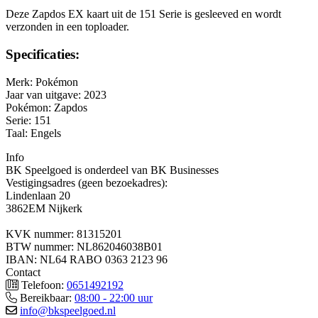
Deze Zapdos EX kaart uit de 151 Serie is gesleeved en wordt
verzonden in een toploader.
Specificaties:
Merk: Pokémon
Jaar van uitgave: 2023
Pokémon: Zapdos
Serie: 151
Taal: Engels
Info
BK Speelgoed is onderdeel van BK Businesses
Vestigingsadres (geen bezoekadres):
Lindenlaan 20
3862EM Nijkerk
KVK nummer: 81315201
BTW nummer: NL862046038B01
IBAN: NL64 RABO 0363 2123 96
Contact
Telefoon:
0651492192
Bereikbaar:
08:00 - 22:00 uur
info@bkspeelgoed.nl