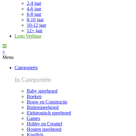
2-4 jaar
4-6 jaar
6-8 jaar
8-10 jaar
10-12 jaar
12+ jaar
Lego Verhuur
×
Menu
Categorieën
In Categorieën
Baby speelgoed
Boeken
Bouw en Constructie
Buitenspeelgoed
Elektronisch speelgoed
Games
Hobby en Creatief
Houten speelgoed
Knuffels