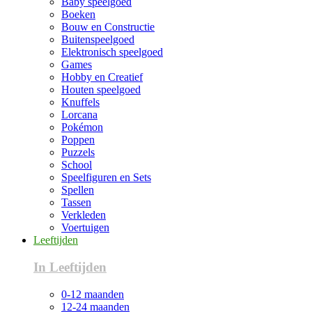
Baby speelgoed
Boeken
Bouw en Constructie
Buitenspeelgoed
Elektronisch speelgoed
Games
Hobby en Creatief
Houten speelgoed
Knuffels
Lorcana
Pokémon
Poppen
Puzzels
School
Speelfiguren en Sets
Spellen
Tassen
Verkleden
Voertuigen
Leeftijden
In Leeftijden
0-12 maanden
12-24 maanden