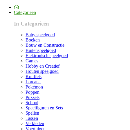
Categorieën
In Categorieën
Baby speelgoed
Boeken
Bouw en Constructie
Buitenspeelgoed
Elektronisch speelgoed
Games
Hobby en Creatief
Houten speelgoed
Knuffels
Lorcana
Pokémon
Poppen
Puzzels
School
Speelfiguren en Sets
Spellen
Tassen
Verkleden
Voertuigen