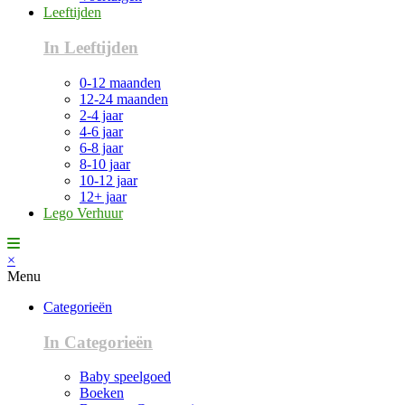
Leeftijden
In Leeftijden
0-12 maanden
12-24 maanden
2-4 jaar
4-6 jaar
6-8 jaar
8-10 jaar
10-12 jaar
12+ jaar
Lego Verhuur
×
Menu
Categorieën
In Categorieën
Baby speelgoed
Boeken