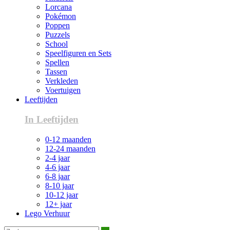
Lorcana
Pokémon
Poppen
Puzzels
School
Speelfiguren en Sets
Spellen
Tassen
Verkleden
Voertuigen
Leeftijden
In Leeftijden
0-12 maanden
12-24 maanden
2-4 jaar
4-6 jaar
6-8 jaar
8-10 jaar
10-12 jaar
12+ jaar
Lego Verhuur