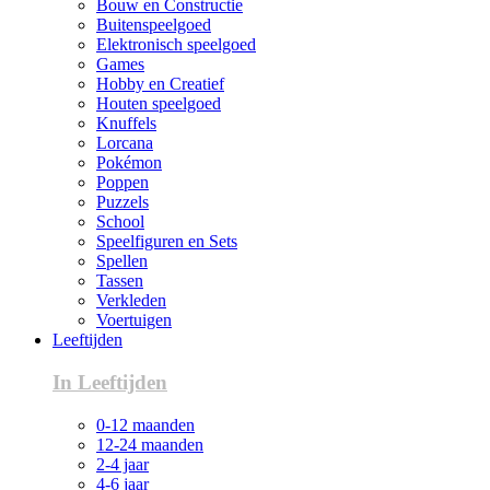
Bouw en Constructie
Buitenspeelgoed
Elektronisch speelgoed
Games
Hobby en Creatief
Houten speelgoed
Knuffels
Lorcana
Pokémon
Poppen
Puzzels
School
Speelfiguren en Sets
Spellen
Tassen
Verkleden
Voertuigen
Leeftijden
In Leeftijden
0-12 maanden
12-24 maanden
2-4 jaar
4-6 jaar