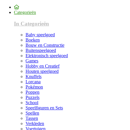
Categorieën
In Categorieën
Baby speelgoed
Boeken
Bouw en Constructie
Buitenspeelgoed
Elektronisch speelgoed
Games
Hobby en Creatief
Houten speelgoed
Knuffels
Lorcana
Pokémon
Poppen
Puzzels
School
Speelfiguren en Sets
Spellen
Tassen
Verkleden
Voertuigen