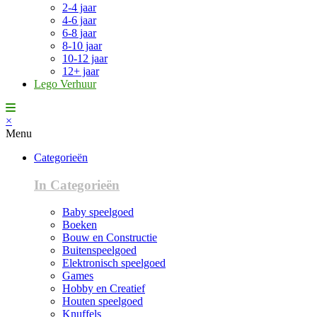
2-4 jaar
4-6 jaar
6-8 jaar
8-10 jaar
10-12 jaar
12+ jaar
Lego Verhuur
×
Menu
Categorieën
In Categorieën
Baby speelgoed
Boeken
Bouw en Constructie
Buitenspeelgoed
Elektronisch speelgoed
Games
Hobby en Creatief
Houten speelgoed
Knuffels