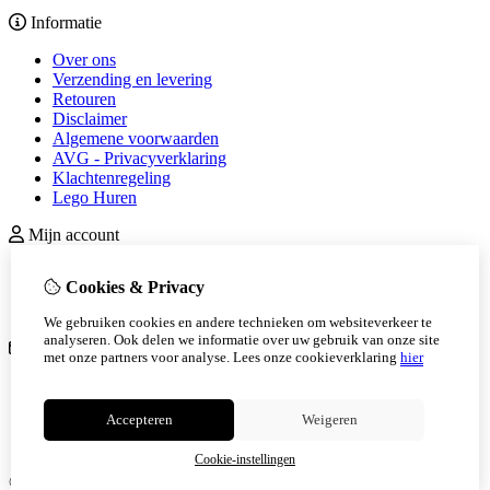
Informatie
Over ons
Verzending en levering
Retouren
Disclaimer
Algemene voorwaarden
AVG - Privacyverklaring
Klachtenregeling
Lego Huren
Mijn account
inloggen
Cookies & Privacy
Bestelhistorie
Nieuwsbrief
We gebruiken cookies en andere technieken om websiteverkeer te
analyseren. Ook delen we informatie over uw gebruik van onze site
Klantenservice
met onze partners voor analyse.
Lees onze cookieverklaring
hier
Contact
Retourneren
Accepteren
Weigeren
Sitemap
Veelgestelde vragen
Cookie-instellingen
© Copyright 2026 |
TSB