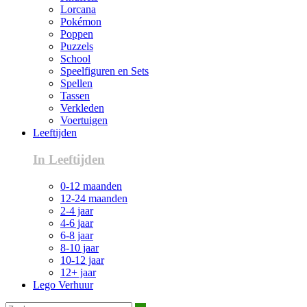
Lorcana
Pokémon
Poppen
Puzzels
School
Speelfiguren en Sets
Spellen
Tassen
Verkleden
Voertuigen
Leeftijden
In Leeftijden
0-12 maanden
12-24 maanden
2-4 jaar
4-6 jaar
6-8 jaar
8-10 jaar
10-12 jaar
12+ jaar
Lego Verhuur