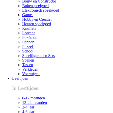
Bouw en Constructie
Buitenspeelgoed
Elektronisch speelgoed
Games
Hobby en Creatief
Houten speelgoed
Knuffels
Lorcana
Pokémon
Poppen
Puzzels
School
Speelfiguren en Sets
Spellen
Tassen
Verkleden
Voertuigen
Leeftijden
In Leeftijden
0-12 maanden
12-24 maanden
2-4 jaar
4-6 jaar