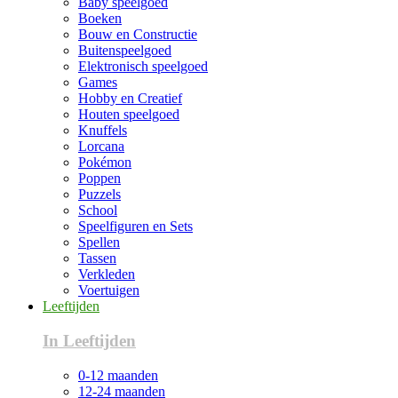
Baby speelgoed
Boeken
Bouw en Constructie
Buitenspeelgoed
Elektronisch speelgoed
Games
Hobby en Creatief
Houten speelgoed
Knuffels
Lorcana
Pokémon
Poppen
Puzzels
School
Speelfiguren en Sets
Spellen
Tassen
Verkleden
Voertuigen
Leeftijden
In Leeftijden
0-12 maanden
12-24 maanden