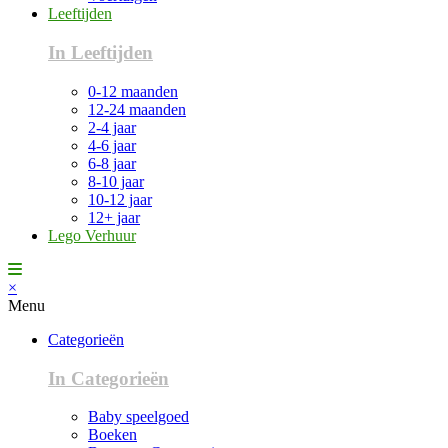
Leeftijden
In Leeftijden
0-12 maanden
12-24 maanden
2-4 jaar
4-6 jaar
6-8 jaar
8-10 jaar
10-12 jaar
12+ jaar
Lego Verhuur
×
Menu
Categorieën
In Categorieën
Baby speelgoed
Boeken