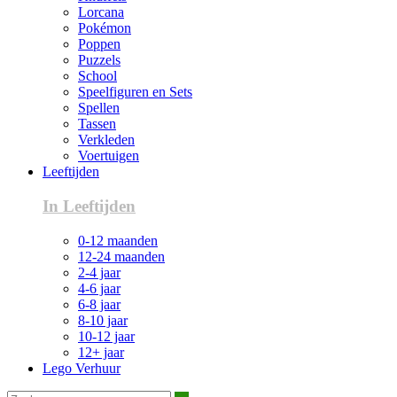
Lorcana
Pokémon
Poppen
Puzzels
School
Speelfiguren en Sets
Spellen
Tassen
Verkleden
Voertuigen
Leeftijden
In Leeftijden
0-12 maanden
12-24 maanden
2-4 jaar
4-6 jaar
6-8 jaar
8-10 jaar
10-12 jaar
12+ jaar
Lego Verhuur