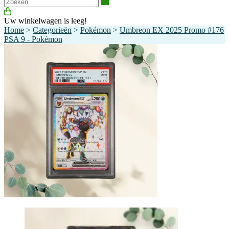
Zoeken
Uw winkelwagen is leeg!
Home
>
Categorieën
>
Pokémon
>
Umbreon EX 2025 Promo #176
PSA 9 - Pokémon