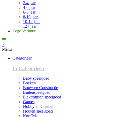
2-4 jaar
4-6 jaar
6-8 jaar
8-10 jaar
10-12 jaar
12+ jaar
Lego Verhuur
×
Menu
Categorieën
In Categorieën
Baby speelgoed
Boeken
Bouw en Constructie
Buitenspeelgoed
Elektronisch speelgoed
Games
Hobby en Creatief
Houten speelgoed
Knuffels