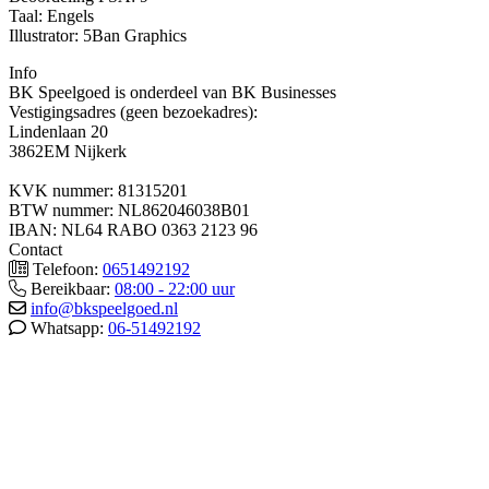
Taal: Engels
Illustrator: 5Ban Graphics
Info
BK Speelgoed is onderdeel van BK Businesses
Vestigingsadres (geen bezoekadres):
Lindenlaan 20
3862EM Nijkerk
KVK nummer: 81315201
BTW nummer: NL862046038B01
IBAN: NL64 RABO 0363 2123 96
Contact
Telefoon:
0651492192
Bereikbaar:
08:00 - 22:00 uur
info@bkspeelgoed.nl
Whatsapp:
06-51492192