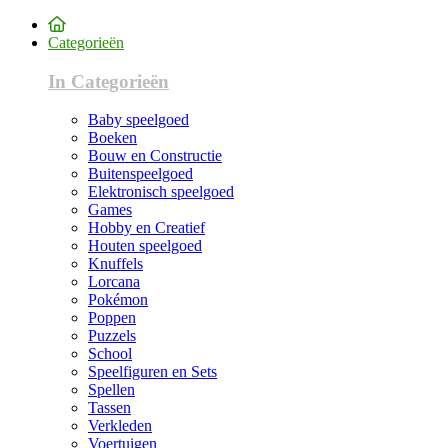
Categorieën
In Categorieën
Baby speelgoed
Boeken
Bouw en Constructie
Buitenspeelgoed
Elektronisch speelgoed
Games
Hobby en Creatief
Houten speelgoed
Knuffels
Lorcana
Pokémon
Poppen
Puzzels
School
Speelfiguren en Sets
Spellen
Tassen
Verkleden
Voertuigen