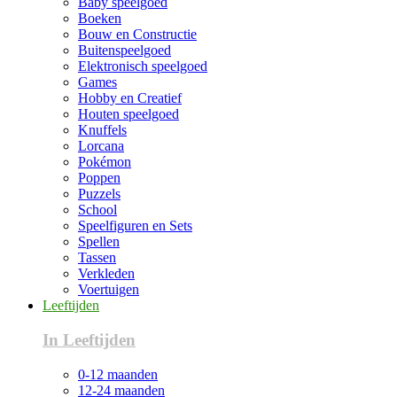
Baby speelgoed
Boeken
Bouw en Constructie
Buitenspeelgoed
Elektronisch speelgoed
Games
Hobby en Creatief
Houten speelgoed
Knuffels
Lorcana
Pokémon
Poppen
Puzzels
School
Speelfiguren en Sets
Spellen
Tassen
Verkleden
Voertuigen
Leeftijden
In Leeftijden
0-12 maanden
12-24 maanden