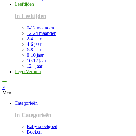
Leeftijden
In Leeftijden
0-12 maanden
12-24 maanden
2-4 jaar
4-6 jaar
6-8 jaar
8-10 jaar
10-12 jaar
12+ jaar
Lego Verhuur
×
Menu
Categorieën
In Categorieën
Baby speelgoed
Boeken