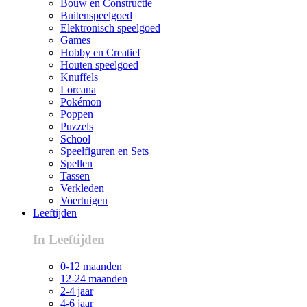
Bouw en Constructie
Buitenspeelgoed
Elektronisch speelgoed
Games
Hobby en Creatief
Houten speelgoed
Knuffels
Lorcana
Pokémon
Poppen
Puzzels
School
Speelfiguren en Sets
Spellen
Tassen
Verkleden
Voertuigen
Leeftijden
In Leeftijden
0-12 maanden
12-24 maanden
2-4 jaar
4-6 jaar