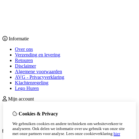
Informatie
Over ons
Verzending en levering
Retouren
Disclaimer
Algemene voorwaarden
AVG - Privacyverklaring
Klachtenregeling
Lego Huren
Mijn account
inloggen
Cookies & Privacy
Bestelhistorie
Nieuwsbrief
We gebruiken cookies en andere technieken om websiteverkeer te
analyseren. Ook delen we informatie over uw gebruik van onze site
Klantenservice
met onze partners voor analyse.
Lees onze cookieverklaring
hier