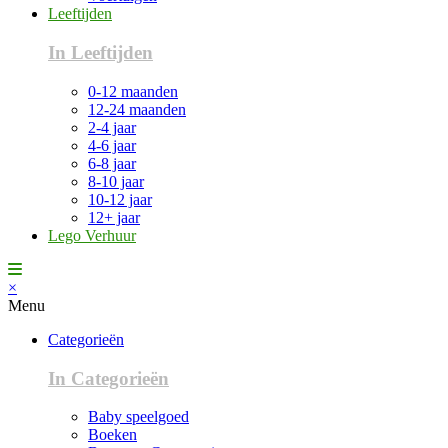
Leeftijden
In Leeftijden
0-12 maanden
12-24 maanden
2-4 jaar
4-6 jaar
6-8 jaar
8-10 jaar
10-12 jaar
12+ jaar
Lego Verhuur
×
Menu
Categorieën
In Categorieën
Baby speelgoed
Boeken