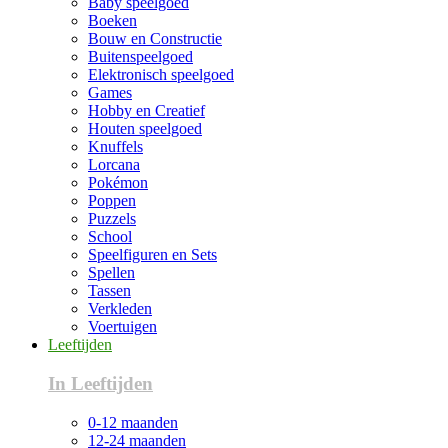
Baby speelgoed
Boeken
Bouw en Constructie
Buitenspeelgoed
Elektronisch speelgoed
Games
Hobby en Creatief
Houten speelgoed
Knuffels
Lorcana
Pokémon
Poppen
Puzzels
School
Speelfiguren en Sets
Spellen
Tassen
Verkleden
Voertuigen
Leeftijden
In Leeftijden
0-12 maanden
12-24 maanden