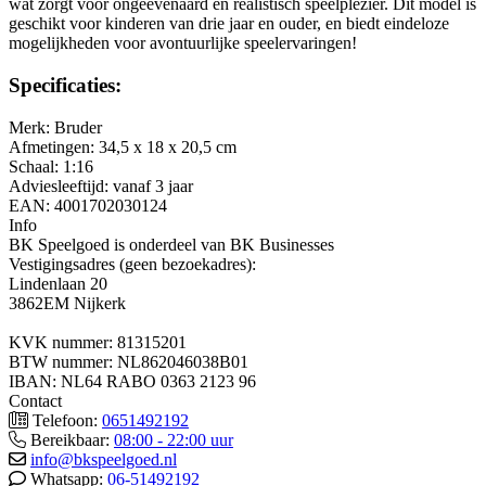
wat zorgt voor ongeëvenaard en realistisch speelplezier. Dit model is
geschikt voor kinderen van drie jaar en ouder, en biedt eindeloze
mogelijkheden voor avontuurlijke speelervaringen!
Specificaties:
Merk: Bruder
Afmetingen: 34,5 x 18 x 20,5 cm
Schaal: 1:16
Adviesleeftijd: vanaf 3 jaar
EAN: 4001702030124
Info
BK Speelgoed is onderdeel van BK Businesses
Vestigingsadres (geen bezoekadres):
Lindenlaan 20
3862EM Nijkerk
KVK nummer: 81315201
BTW nummer: NL862046038B01
IBAN: NL64 RABO 0363 2123 96
Contact
Telefoon:
0651492192
Bereikbaar:
08:00 - 22:00 uur
info@bkspeelgoed.nl
Whatsapp:
06-51492192