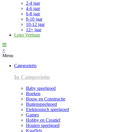
2-4 jaar
4-6 jaar
6-8 jaar
8-10 jaar
10-12 jaar
12+ jaar
Lego Verhuur
×
Menu
Categorieën
In Categorieën
Baby speelgoed
Boeken
Bouw en Constructie
Buitenspeelgoed
Elektronisch speelgoed
Games
Hobby en Creatief
Houten speelgoed
Knuffels