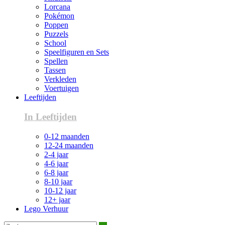
Lorcana
Pokémon
Poppen
Puzzels
School
Speelfiguren en Sets
Spellen
Tassen
Verkleden
Voertuigen
Leeftijden
In Leeftijden
0-12 maanden
12-24 maanden
2-4 jaar
4-6 jaar
6-8 jaar
8-10 jaar
10-12 jaar
12+ jaar
Lego Verhuur