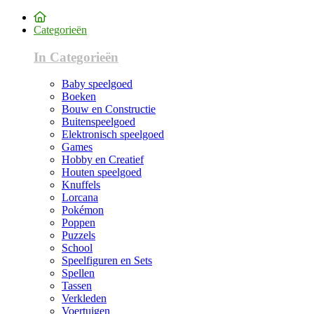
Categorieën
In Categorieën
Baby speelgoed
Boeken
Bouw en Constructie
Buitenspeelgoed
Elektronisch speelgoed
Games
Hobby en Creatief
Houten speelgoed
Knuffels
Lorcana
Pokémon
Poppen
Puzzels
School
Speelfiguren en Sets
Spellen
Tassen
Verkleden
Voertuigen