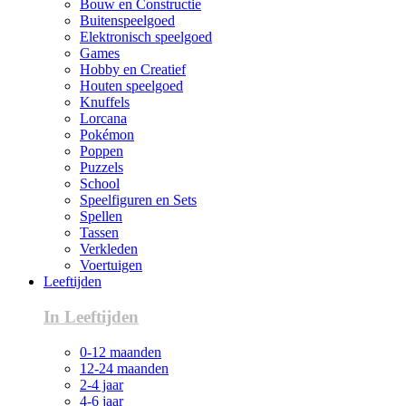
Bouw en Constructie
Buitenspeelgoed
Elektronisch speelgoed
Games
Hobby en Creatief
Houten speelgoed
Knuffels
Lorcana
Pokémon
Poppen
Puzzels
School
Speelfiguren en Sets
Spellen
Tassen
Verkleden
Voertuigen
Leeftijden
In Leeftijden
0-12 maanden
12-24 maanden
2-4 jaar
4-6 jaar