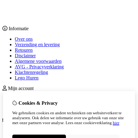
Informatie
Over ons
Verzending en levering
Retouren
Disclaimer
Algemene voorwaarden
AVG - Privacyverklaring
Klachtenregeling
Lego Huren
Mijn account
inloggen
Cookies & Privacy
Bestelhistorie
Nieuwsbrief
We gebruiken cookies en andere technieken om websiteverkeer te
analyseren. Ook delen we informatie over uw gebruik van onze site
Klantenservice
met onze partners voor analyse.
Lees onze cookieverklaring
hier
Contact
Retourneren