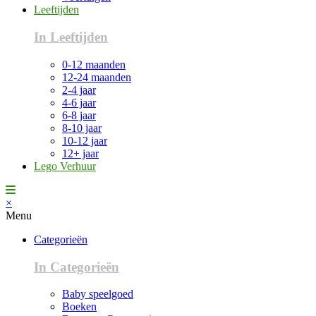
Leeftijden
In Leeftijden
0-12 maanden
12-24 maanden
2-4 jaar
4-6 jaar
6-8 jaar
8-10 jaar
10-12 jaar
12+ jaar
Lego Verhuur
×
Menu
Categorieën
In Categorieën
Baby speelgoed
Boeken