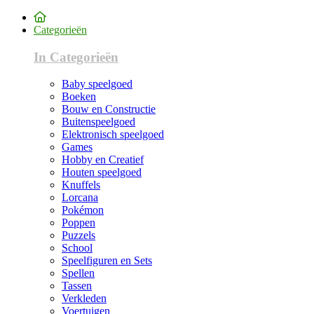
Categorieën
In Categorieën
Baby speelgoed
Boeken
Bouw en Constructie
Buitenspeelgoed
Elektronisch speelgoed
Games
Hobby en Creatief
Houten speelgoed
Knuffels
Lorcana
Pokémon
Poppen
Puzzels
School
Speelfiguren en Sets
Spellen
Tassen
Verkleden
Voertuigen