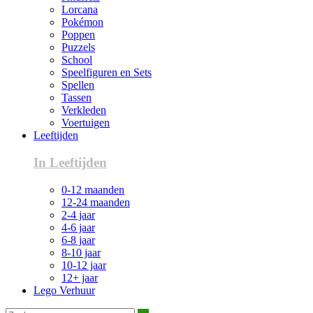
Lorcana
Pokémon
Poppen
Puzzels
School
Speelfiguren en Sets
Spellen
Tassen
Verkleden
Voertuigen
Leeftijden
In Leeftijden
0-12 maanden
12-24 maanden
2-4 jaar
4-6 jaar
6-8 jaar
8-10 jaar
10-12 jaar
12+ jaar
Lego Verhuur