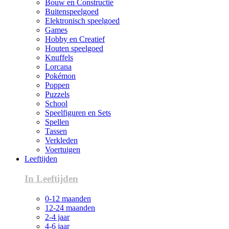
Bouw en Constructie
Buitenspeelgoed
Elektronisch speelgoed
Games
Hobby en Creatief
Houten speelgoed
Knuffels
Lorcana
Pokémon
Poppen
Puzzels
School
Speelfiguren en Sets
Spellen
Tassen
Verkleden
Voertuigen
Leeftijden
In Leeftijden
0-12 maanden
12-24 maanden
2-4 jaar
4-6 jaar