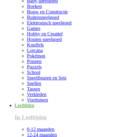
Baby speelgoed
Boeken
Bouw en Constructie
Buitenspeelgoed
Elektronisch speelgoed
Games
Hobby en Creatief
Houten speelgoed
Knuffels
Lorcana
Pokémon
Poppen
Puzzels
School
Speelfiguren en Sets
Spellen
Tassen
Verkleden
Voertuigen
Leeftijden
In Leeftijden
0-12 maanden
12-24 maanden