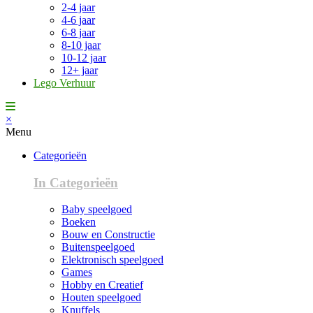
2-4 jaar
4-6 jaar
6-8 jaar
8-10 jaar
10-12 jaar
12+ jaar
Lego Verhuur
×
Menu
Categorieën
In Categorieën
Baby speelgoed
Boeken
Bouw en Constructie
Buitenspeelgoed
Elektronisch speelgoed
Games
Hobby en Creatief
Houten speelgoed
Knuffels