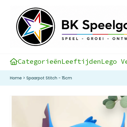
Categorieën
Leeftijden
Lego V
Home
>
Spaarpot Stitch - 15cm