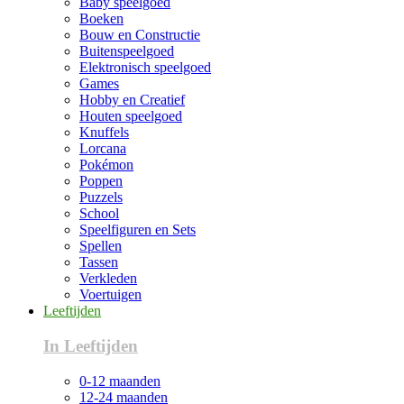
Baby speelgoed
Boeken
Bouw en Constructie
Buitenspeelgoed
Elektronisch speelgoed
Games
Hobby en Creatief
Houten speelgoed
Knuffels
Lorcana
Pokémon
Poppen
Puzzels
School
Speelfiguren en Sets
Spellen
Tassen
Verkleden
Voertuigen
Leeftijden
In Leeftijden
0-12 maanden
12-24 maanden