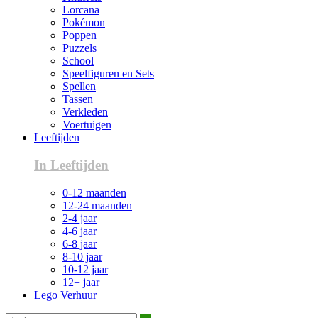
Lorcana
Pokémon
Poppen
Puzzels
School
Speelfiguren en Sets
Spellen
Tassen
Verkleden
Voertuigen
Leeftijden
In Leeftijden
0-12 maanden
12-24 maanden
2-4 jaar
4-6 jaar
6-8 jaar
8-10 jaar
10-12 jaar
12+ jaar
Lego Verhuur