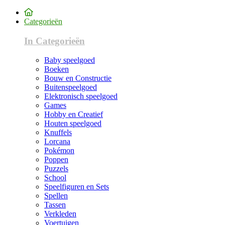
Categorieën
In Categorieën
Baby speelgoed
Boeken
Bouw en Constructie
Buitenspeelgoed
Elektronisch speelgoed
Games
Hobby en Creatief
Houten speelgoed
Knuffels
Lorcana
Pokémon
Poppen
Puzzels
School
Speelfiguren en Sets
Spellen
Tassen
Verkleden
Voertuigen