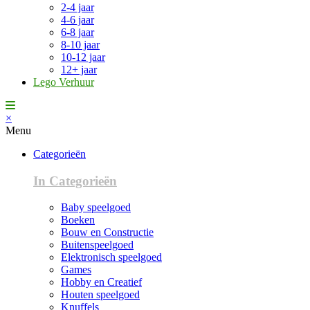
2-4 jaar
4-6 jaar
6-8 jaar
8-10 jaar
10-12 jaar
12+ jaar
Lego Verhuur
×
Menu
Categorieën
In Categorieën
Baby speelgoed
Boeken
Bouw en Constructie
Buitenspeelgoed
Elektronisch speelgoed
Games
Hobby en Creatief
Houten speelgoed
Knuffels