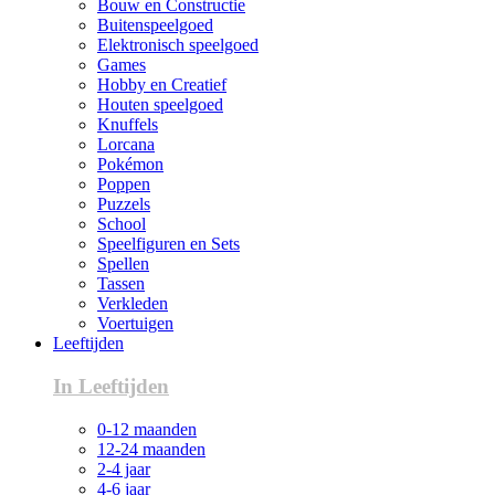
Bouw en Constructie
Buitenspeelgoed
Elektronisch speelgoed
Games
Hobby en Creatief
Houten speelgoed
Knuffels
Lorcana
Pokémon
Poppen
Puzzels
School
Speelfiguren en Sets
Spellen
Tassen
Verkleden
Voertuigen
Leeftijden
In Leeftijden
0-12 maanden
12-24 maanden
2-4 jaar
4-6 jaar