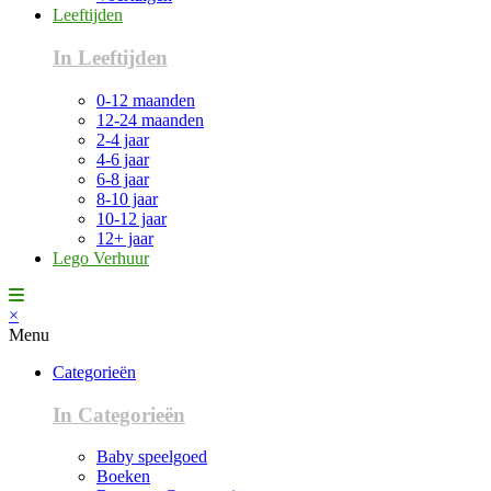
Leeftijden
In Leeftijden
0-12 maanden
12-24 maanden
2-4 jaar
4-6 jaar
6-8 jaar
8-10 jaar
10-12 jaar
12+ jaar
Lego Verhuur
×
Menu
Categorieën
In Categorieën
Baby speelgoed
Boeken