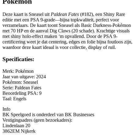
Pokémon
Deze kaart is Sneasel uit
Paldean Fates
(#182), een Shiny Rare
editie met een PSA 9-grade—bijna topkwaliteit, perfect voor
verzamelaars. De kaart toont Sneasel als Basic Darkness-Pokémon
met 70 HP en de aanval Dig Claws (20 schade). Krachtige visuals
met shiny holo-effect maken ‘m opvallend. Door de PSA 9-
certificering weet je dat centering, edges en folie bijna foutloos zijn,
waardoor deze kaart ideaal is voor collectie, display of ruil.
Specificaties:
Merk: Pokémon
Jaar van uitgave: 2024
Pokémon: Sneasel
Serie: Paldean Fates
Beoordeling PSA: 9
Taal: Engels
Info
BK Speelgoed is onderdeel van BK Businesses
Vestigingsadres (geen bezoekadres):
Lindenlaan 20
3862EM Nijkerk