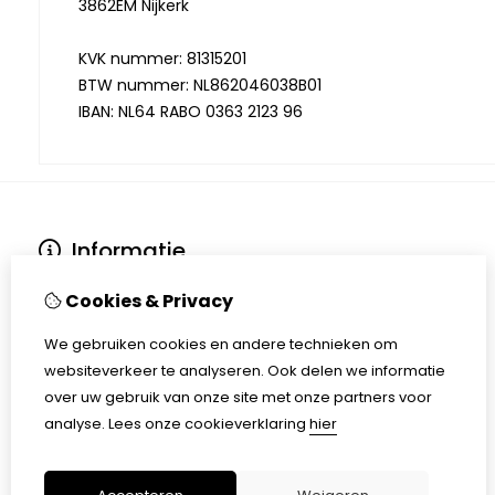
3862EM Nijkerk
KVK nummer: 81315201
BTW nummer: NL862046038B01
IBAN: NL64 RABO 0363 2123 96
Informatie
Over ons
Cookies & Privacy
Verzending en levering
Retouren
We gebruiken cookies en andere technieken om
Disclaimer
websiteverkeer te analyseren. Ook delen we informatie
Algemene voorwaarden
over uw gebruik van onze site met onze partners voor
AVG - Privacyverklaring
analyse.
Lees onze cookieverklaring
hier
Klachtenregeling
Lego Huren