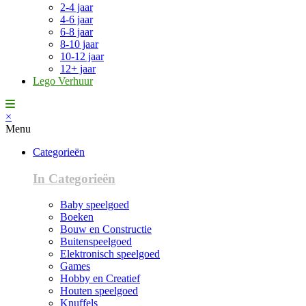
2-4 jaar
4-6 jaar
6-8 jaar
8-10 jaar
10-12 jaar
12+ jaar
Lego Verhuur
×
Menu
Categorieën
In Categorieën
Baby speelgoed
Boeken
Bouw en Constructie
Buitenspeelgoed
Elektronisch speelgoed
Games
Hobby en Creatief
Houten speelgoed
Knuffels