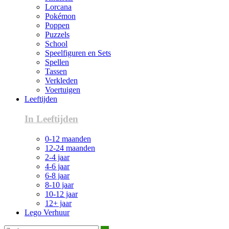
Lorcana
Pokémon
Poppen
Puzzels
School
Speelfiguren en Sets
Spellen
Tassen
Verkleden
Voertuigen
Leeftijden
In Leeftijden
0-12 maanden
12-24 maanden
2-4 jaar
4-6 jaar
6-8 jaar
8-10 jaar
10-12 jaar
12+ jaar
Lego Verhuur