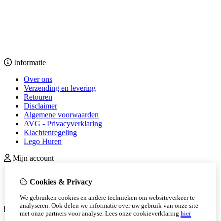
Informatie
Over ons
Verzending en levering
Retouren
Disclaimer
Algemene voorwaarden
AVG - Privacyverklaring
Klachtenregeling
Lego Huren
Mijn account
inloggen
Cookies & Privacy
Bestelhistorie
Nieuwsbrief
We gebruiken cookies en andere technieken om websiteverkeer te
analyseren. Ook delen we informatie over uw gebruik van onze site
Klantenservice
met onze partners voor analyse.
Lees onze cookieverklaring
hier