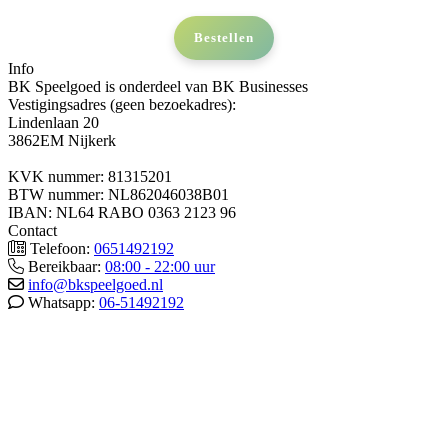
Bestellen
Info
BK Speelgoed is onderdeel van BK Businesses
Vestigingsadres (geen bezoekadres):
Lindenlaan 20
3862EM Nijkerk
KVK nummer: 81315201
BTW nummer: NL862046038B01
IBAN: NL64 RABO 0363 2123 96
Contact
Telefoon:
0651492192
Bereikbaar:
08:00 - 22:00 uur
info@bkspeelgoed.nl
Whatsapp:
06-51492192