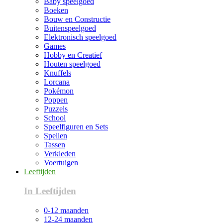
Baby speelgoed
Boeken
Bouw en Constructie
Buitenspeelgoed
Elektronisch speelgoed
Games
Hobby en Creatief
Houten speelgoed
Knuffels
Lorcana
Pokémon
Poppen
Puzzels
School
Speelfiguren en Sets
Spellen
Tassen
Verkleden
Voertuigen
Leeftijden
In Leeftijden
0-12 maanden
12-24 maanden