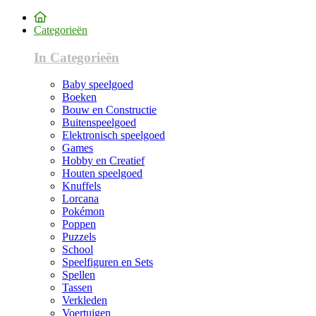
Categorieën
In Categorieën
Baby speelgoed
Boeken
Bouw en Constructie
Buitenspeelgoed
Elektronisch speelgoed
Games
Hobby en Creatief
Houten speelgoed
Knuffels
Lorcana
Pokémon
Poppen
Puzzels
School
Speelfiguren en Sets
Spellen
Tassen
Verkleden
Voertuigen