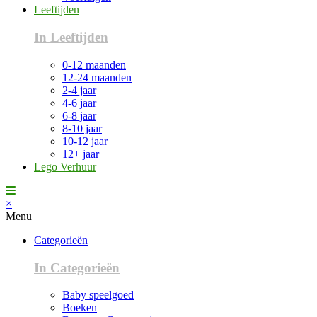
Leeftijden
In Leeftijden
0-12 maanden
12-24 maanden
2-4 jaar
4-6 jaar
6-8 jaar
8-10 jaar
10-12 jaar
12+ jaar
Lego Verhuur
×
Menu
Categorieën
In Categorieën
Baby speelgoed
Boeken