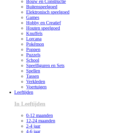
Bouw en Constructie
Buitenspeelgoed
Elektronisch speelgoed
Games
Hobby en Creatief
Houten speelgoed
Knuffels
Lorcana
Pokémon
Poppen
Puzzels
School
Speelfiguren en Sets
Spellen
Tassen
Verkleden
Voertuigen
Leeftijden
In Leeftijden
0-12 maanden
12-24 maanden
2-4 jaar
4-6 jaar