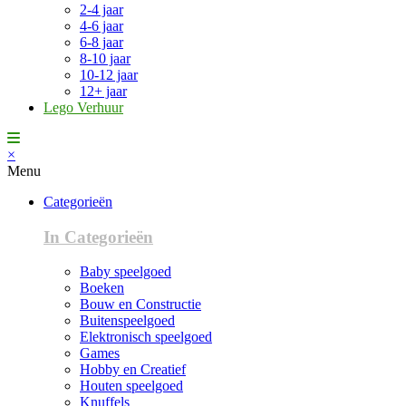
2-4 jaar
4-6 jaar
6-8 jaar
8-10 jaar
10-12 jaar
12+ jaar
Lego Verhuur
×
Menu
Categorieën
In Categorieën
Baby speelgoed
Boeken
Bouw en Constructie
Buitenspeelgoed
Elektronisch speelgoed
Games
Hobby en Creatief
Houten speelgoed
Knuffels