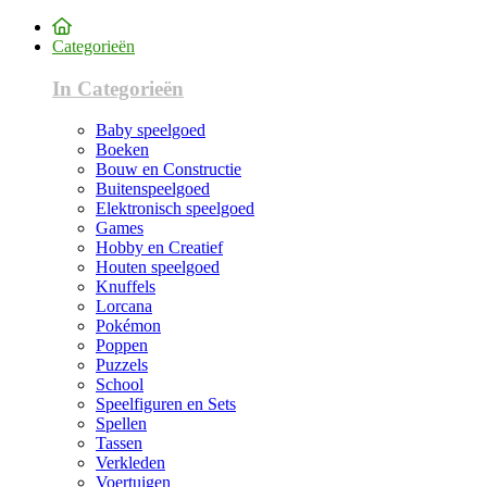
Categorieën
In Categorieën
Baby speelgoed
Boeken
Bouw en Constructie
Buitenspeelgoed
Elektronisch speelgoed
Games
Hobby en Creatief
Houten speelgoed
Knuffels
Lorcana
Pokémon
Poppen
Puzzels
School
Speelfiguren en Sets
Spellen
Tassen
Verkleden
Voertuigen