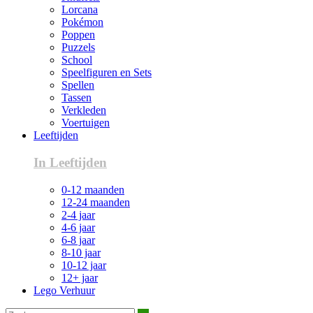
Lorcana
Pokémon
Poppen
Puzzels
School
Speelfiguren en Sets
Spellen
Tassen
Verkleden
Voertuigen
Leeftijden
In Leeftijden
0-12 maanden
12-24 maanden
2-4 jaar
4-6 jaar
6-8 jaar
8-10 jaar
10-12 jaar
12+ jaar
Lego Verhuur