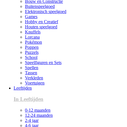
Bouw en Constructie
Buitenspeelgoed
Elektronisch speelgoed
Games
Hobby en Creatief
Houten speelgoed
Knuffels
Lorcana
Pokémon
Poppen
Puzzels
School
Speelfiguren en Sets
Spellen
Tassen
Verkleden
Voertuigen
Leeftijden
In Leeftijden
0-12 maanden
12-24 maanden
2-4 jaar
4-6 jaar