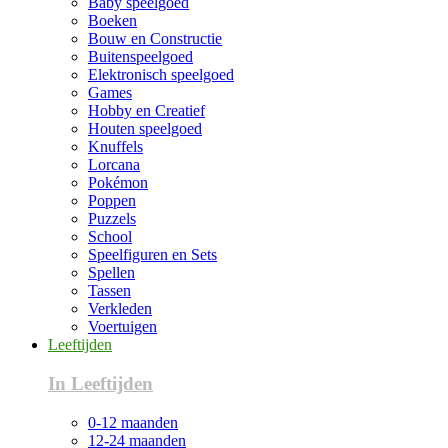
Baby speelgoed
Boeken
Bouw en Constructie
Buitenspeelgoed
Elektronisch speelgoed
Games
Hobby en Creatief
Houten speelgoed
Knuffels
Lorcana
Pokémon
Poppen
Puzzels
School
Speelfiguren en Sets
Spellen
Tassen
Verkleden
Voertuigen
Leeftijden
In Leeftijden
0-12 maanden
12-24 maanden