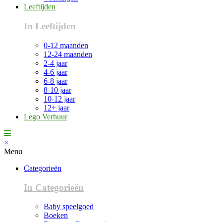
Leeftijden
In Leeftijden
0-12 maanden
12-24 maanden
2-4 jaar
4-6 jaar
6-8 jaar
8-10 jaar
10-12 jaar
12+ jaar
Lego Verhuur
×
Menu
Categorieën
In Categorieën
Baby speelgoed
Boeken