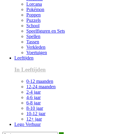
Lorcana
Pokémon
Poppen
Puzzels
School
Speelfiguren en Sets
Spellen
Tassen
Verkleden
Voertuigen
Leeftijden
In Leeftijden
0-12 maanden
12-24 maanden
2-4 jaar
4-6 jaar
6-8 jaar
8-10 jaar
10-12 jaar
12+ jaar
Lego Verhuur