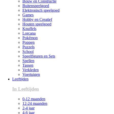
Bouw en Constructie
Buitenspeelgoed
Elektronisch speelgoed
Games
Hobby en Creatief
Houten speelgoed
Knuffels
Lorcana
Pokémon
Poppen
Puzzels
School
Speelfiguren en Sets
Spellen
Tassen
Verkleden
Voertuigen
Leeftijden
In Leeftijden
0-12 maanden
12-24 maanden
2-4 jaar
4-6 jaar