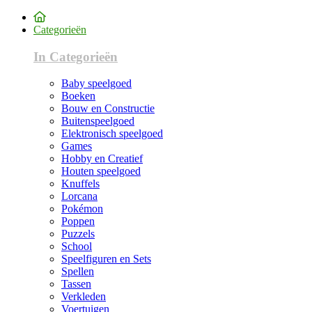
Categorieën
In Categorieën
Baby speelgoed
Boeken
Bouw en Constructie
Buitenspeelgoed
Elektronisch speelgoed
Games
Hobby en Creatief
Houten speelgoed
Knuffels
Lorcana
Pokémon
Poppen
Puzzels
School
Speelfiguren en Sets
Spellen
Tassen
Verkleden
Voertuigen