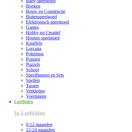
Baby speelgoed
Boeken
Bouw en Constructie
Buitenspeelgoed
Elektronisch speelgoed
Games
Hobby en Creatief
Houten speelgoed
Knuffels
Lorcana
Pokémon
Poppen
Puzzels
School
Speelfiguren en Sets
Spellen
Tassen
Verkleden
Voertuigen
Leeftijden
In Leeftijden
0-12 maanden
12-24 maanden