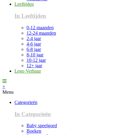
Leeftijden
In Leeftijden
0-12 maanden
12-24 maanden
2-4 jaar
4-6 jaar
6-8 jaar
8-10 jaar
10-12 jaar
12+ jaar
Lego Verhuur
×
Menu
Categorieën
In Categorieën
Baby speelgoed
Boeken