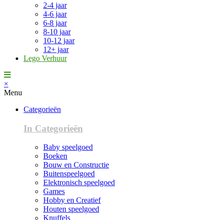
2-4 jaar
4-6 jaar
6-8 jaar
8-10 jaar
10-12 jaar
12+ jaar
Lego Verhuur
×
Menu
Categorieën
In Categorieën
Baby speelgoed
Boeken
Bouw en Constructie
Buitenspeelgoed
Elektronisch speelgoed
Games
Hobby en Creatief
Houten speelgoed
Knuffels