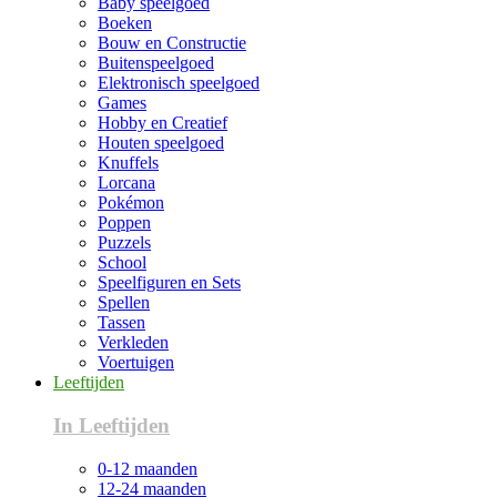
Baby speelgoed
Boeken
Bouw en Constructie
Buitenspeelgoed
Elektronisch speelgoed
Games
Hobby en Creatief
Houten speelgoed
Knuffels
Lorcana
Pokémon
Poppen
Puzzels
School
Speelfiguren en Sets
Spellen
Tassen
Verkleden
Voertuigen
Leeftijden
In Leeftijden
0-12 maanden
12-24 maanden