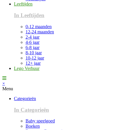
Leeftijden
In Leeftijden
0-12 maanden
12-24 maanden
2-4 jaar
4-6 jaar
6-8 jaar
8-10 jaar
10-12 jaar
12+ jaar
Lego Verhuur
×
Menu
Categorieën
In Categorieën
Baby speelgoed
Boeken