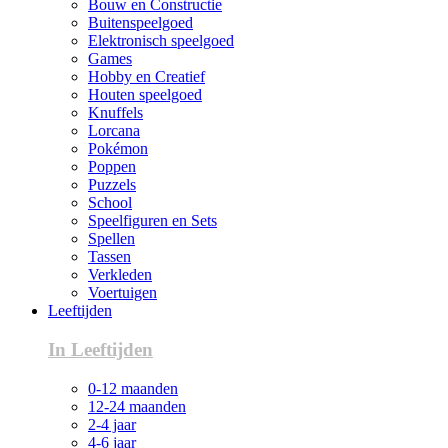
Bouw en Constructie
Buitenspeelgoed
Elektronisch speelgoed
Games
Hobby en Creatief
Houten speelgoed
Knuffels
Lorcana
Pokémon
Poppen
Puzzels
School
Speelfiguren en Sets
Spellen
Tassen
Verkleden
Voertuigen
Leeftijden
In Leeftijden
0-12 maanden
12-24 maanden
2-4 jaar
4-6 jaar