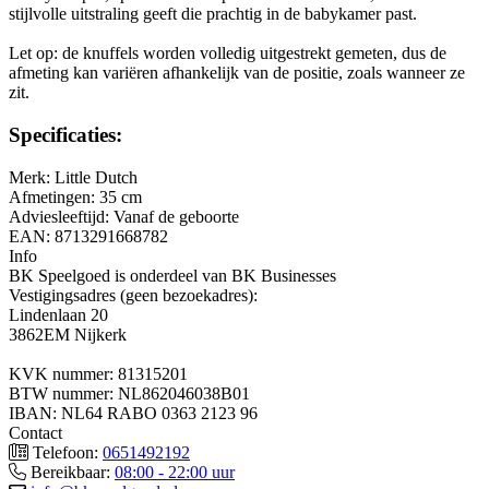
stijlvolle uitstraling geeft die prachtig in de babykamer past.
Let op: de knuffels worden volledig uitgestrekt gemeten, dus de
afmeting kan variëren afhankelijk van de positie, zoals wanneer ze
zit.
Specificaties:
Merk: Little Dutch
Afmetingen: 35 cm
Adviesleeftijd: Vanaf de geboorte
EAN: 8713291668782
Info
BK Speelgoed is onderdeel van BK Businesses
Vestigingsadres (geen bezoekadres):
Lindenlaan 20
3862EM Nijkerk
KVK nummer: 81315201
BTW nummer: NL862046038B01
IBAN: NL64 RABO 0363 2123 96
Contact
Telefoon:
0651492192
Bereikbaar:
08:00 - 22:00 uur