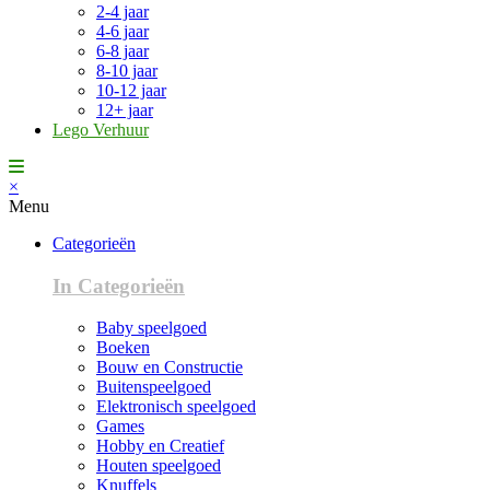
2-4 jaar
4-6 jaar
6-8 jaar
8-10 jaar
10-12 jaar
12+ jaar
Lego Verhuur
×
Menu
Categorieën
In Categorieën
Baby speelgoed
Boeken
Bouw en Constructie
Buitenspeelgoed
Elektronisch speelgoed
Games
Hobby en Creatief
Houten speelgoed
Knuffels