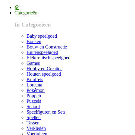
Categorieën
In Categorieën
Baby speelgoed
Boeken
Bouw en Constructie
Buitenspeelgoed
Elektronisch speelgoed
Games
Hobby en Creatief
Houten speelgoed
Knuffels
Lorcana
Pokémon
Poppen
Puzzels
School
Speelfiguren en Sets
Spellen
Tassen
Verkleden
Voertuigen