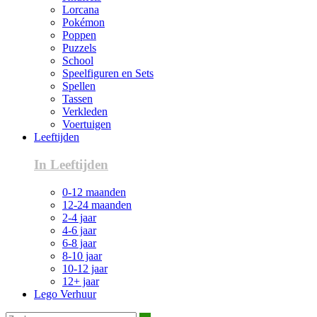
Lorcana
Pokémon
Poppen
Puzzels
School
Speelfiguren en Sets
Spellen
Tassen
Verkleden
Voertuigen
Leeftijden
In Leeftijden
0-12 maanden
12-24 maanden
2-4 jaar
4-6 jaar
6-8 jaar
8-10 jaar
10-12 jaar
12+ jaar
Lego Verhuur