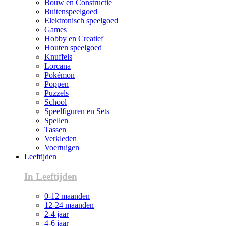
Bouw en Constructie
Buitenspeelgoed
Elektronisch speelgoed
Games
Hobby en Creatief
Houten speelgoed
Knuffels
Lorcana
Pokémon
Poppen
Puzzels
School
Speelfiguren en Sets
Spellen
Tassen
Verkleden
Voertuigen
Leeftijden
In Leeftijden
0-12 maanden
12-24 maanden
2-4 jaar
4-6 jaar