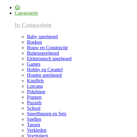
Categorieën
In Categorieën
Baby speelgoed
Boeken
Bouw en Constructie
Buitenspeelgoed
Elektronisch speelgoed
Games
Hobby en Creatief
Houten speelgoed
Knuffels
Lorcana
Pokémon
Poppen
Puzzels
School
Speelfiguren en Sets
Spellen
Tassen
Verkleden
Voertuigen