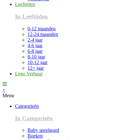
Leeftijden
In Leeftijden
0-12 maanden
12-24 maanden
2-4 jaar
4-6 jaar
6-8 jaar
8-10 jaar
10-12 jaar
12+ jaar
Lego Verhuur
×
Menu
Categorieën
In Categorieën
Baby speelgoed
Boeken