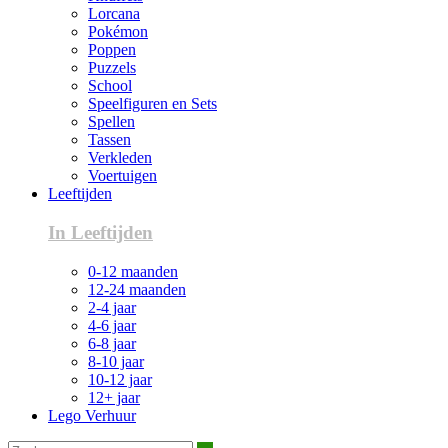
Lorcana
Pokémon
Poppen
Puzzels
School
Speelfiguren en Sets
Spellen
Tassen
Verkleden
Voertuigen
Leeftijden
In Leeftijden
0-12 maanden
12-24 maanden
2-4 jaar
4-6 jaar
6-8 jaar
8-10 jaar
10-12 jaar
12+ jaar
Lego Verhuur