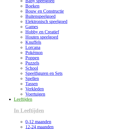
Baby speelgoed
Boeken
Bouw en Constructie
Buitenspeelgoed
Elektronisch speelgoed
Games
Hobby en Creatief
Houten speelgoed
Knuffels
Lorcana
Pokémon
Poppen
Puzzels
School
Speelfiguren en Sets
Spellen
Tassen
Verkleden
Voertuigen
Leeftijden
In Leeftijden
0-12 maanden
12-24 maanden