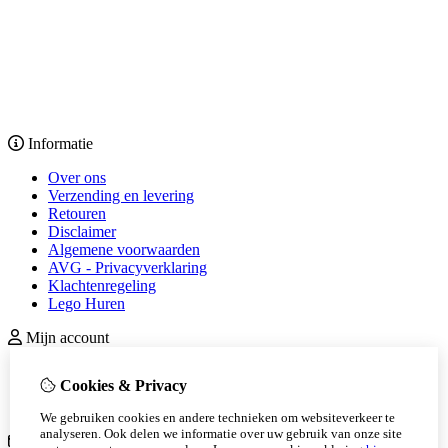
Informatie
Over ons
Verzending en levering
Retouren
Disclaimer
Algemene voorwaarden
AVG - Privacyverklaring
Klachtenregeling
Lego Huren
Mijn account
inloggen
Cookies & Privacy
Bestelhistorie
Nieuwsbrief
We gebruiken cookies en andere technieken om websiteverkeer te
analyseren. Ook delen we informatie over uw gebruik van onze site
Klantenservice