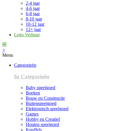
2-4 jaar
4-6 jaar
6-8 jaar
8-10 jaar
10-12 jaar
12+ jaar
Lego Verhuur
×
Menu
Categorieën
In Categorieën
Baby speelgoed
Boeken
Bouw en Constructie
Buitenspeelgoed
Elektronisch speelgoed
Games
Hobby en Creatief
Houten speelgoed
Knuffels