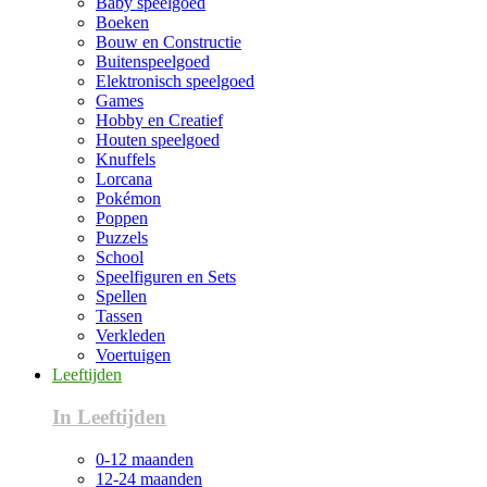
Baby speelgoed
Boeken
Bouw en Constructie
Buitenspeelgoed
Elektronisch speelgoed
Games
Hobby en Creatief
Houten speelgoed
Knuffels
Lorcana
Pokémon
Poppen
Puzzels
School
Speelfiguren en Sets
Spellen
Tassen
Verkleden
Voertuigen
Leeftijden
In Leeftijden
0-12 maanden
12-24 maanden