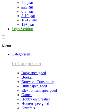
2-4 jaar
4-6 jaar
6-8 jaar
8-10 jaar
10-12 jaar
12+ jaar
Lego Verhuur
×
Menu
Categorieën
In Categorieën
Baby speelgoed
Boeken
Bouw en Constructie
Buitenspeelgoed
Elektronisch speelgoed
Games
Hobby en Creatief
Houten speelgoed
Knuffels