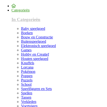
Categorieën
In Categorieën
Baby speelgoed
Boeken
Bouw en Constructie
Buitenspeelgoed
Elektronisch speelgoed
Games
Hobby en Creatief
Houten speelgoed
Knuffels
Lorcana
Pokémon
Poppen
Puzzels
School
Speelfiguren en Sets
Spellen
Tassen
Verkleden
Voertuigen