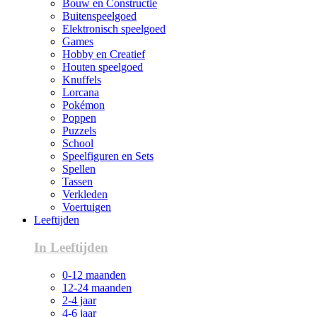
Bouw en Constructie
Buitenspeelgoed
Elektronisch speelgoed
Games
Hobby en Creatief
Houten speelgoed
Knuffels
Lorcana
Pokémon
Poppen
Puzzels
School
Speelfiguren en Sets
Spellen
Tassen
Verkleden
Voertuigen
Leeftijden
In Leeftijden
0-12 maanden
12-24 maanden
2-4 jaar
4-6 jaar