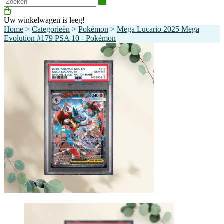
Zoeken
Uw winkelwagen is leeg!
Home
>
Categorieën
>
Pokémon
>
Mega Lucario 2025 Mega
Evolution #179 PSA 10 - Pokémon