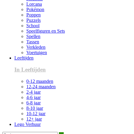
Lorcana
Pokémon
Poppen
Puzzels
School
Speelfiguren en Sets
Spellen
Tassen
Verkleden
Voertuigen
Leeftijden
In Leeftijden
0-12 maanden
12-24 maanden
2-4 jaar
4-6 jaar
6-8 jaar
8-10 jaar
10-12 jaar
12+ jaar
Lego Verhuur