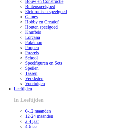
Bouw en Constructie
Buitenspeelgoed
Elektronisch speelgoed
Games
Hobby en Creatief
Houten speelgoed
Knuffels
Lorcana
Pokémon
Poppen
Puzzels
School
Speelfiguren en Sets
Spellen
Tassen
Verkleden
Voertuigen
Leeftijden
In Leeftijden
0-12 maanden
12-24 maanden
2-4 jaar
4-6 jaar