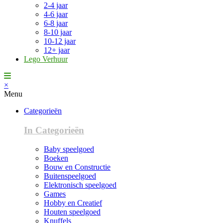
2-4 jaar
4-6 jaar
6-8 jaar
8-10 jaar
10-12 jaar
12+ jaar
Lego Verhuur
×
Menu
Categorieën
In Categorieën
Baby speelgoed
Boeken
Bouw en Constructie
Buitenspeelgoed
Elektronisch speelgoed
Games
Hobby en Creatief
Houten speelgoed
Knuffels