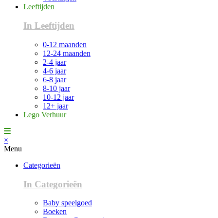
Leeftijden
In Leeftijden
0-12 maanden
12-24 maanden
2-4 jaar
4-6 jaar
6-8 jaar
8-10 jaar
10-12 jaar
12+ jaar
Lego Verhuur
×
Menu
Categorieën
In Categorieën
Baby speelgoed
Boeken