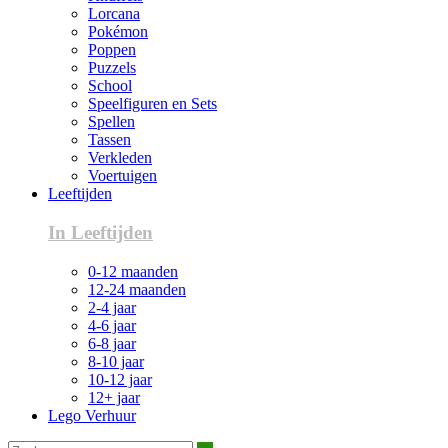
Lorcana
Pokémon
Poppen
Puzzels
School
Speelfiguren en Sets
Spellen
Tassen
Verkleden
Voertuigen
Leeftijden
In Leeftijden
0-12 maanden
12-24 maanden
2-4 jaar
4-6 jaar
6-8 jaar
8-10 jaar
10-12 jaar
12+ jaar
Lego Verhuur