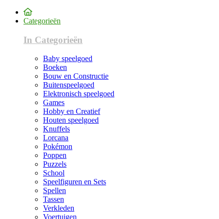
Categorieën
In Categorieën
Baby speelgoed
Boeken
Bouw en Constructie
Buitenspeelgoed
Elektronisch speelgoed
Games
Hobby en Creatief
Houten speelgoed
Knuffels
Lorcana
Pokémon
Poppen
Puzzels
School
Speelfiguren en Sets
Spellen
Tassen
Verkleden
Voertuigen