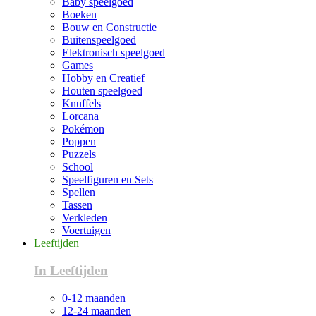
Baby speelgoed
Boeken
Bouw en Constructie
Buitenspeelgoed
Elektronisch speelgoed
Games
Hobby en Creatief
Houten speelgoed
Knuffels
Lorcana
Pokémon
Poppen
Puzzels
School
Speelfiguren en Sets
Spellen
Tassen
Verkleden
Voertuigen
Leeftijden
In Leeftijden
0-12 maanden
12-24 maanden