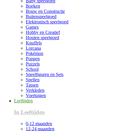
Baby speelgoed
Boeken
Bouw en Constructie
Buitenspeelgoed
Elektronisch speelgoed
Games
Hobby en Creatief
Houten speelgoed
Knuffels
Lorcana
Pokémon
Poppen
Puzzels
School
Speelfiguren en Sets
Spellen
Tassen
Verkleden
Voertuigen
Leeftijden
In Leeftijden
0-12 maanden
12-24 maanden