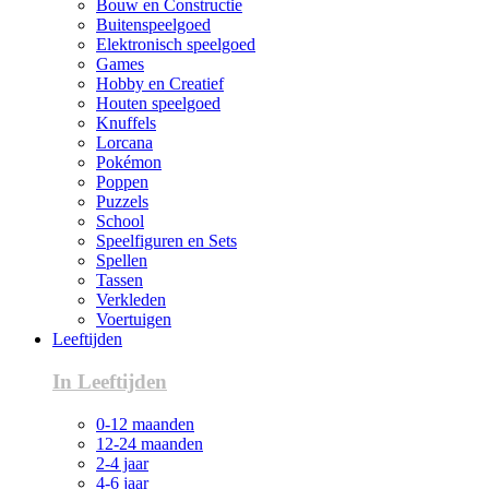
Bouw en Constructie
Buitenspeelgoed
Elektronisch speelgoed
Games
Hobby en Creatief
Houten speelgoed
Knuffels
Lorcana
Pokémon
Poppen
Puzzels
School
Speelfiguren en Sets
Spellen
Tassen
Verkleden
Voertuigen
Leeftijden
In Leeftijden
0-12 maanden
12-24 maanden
2-4 jaar
4-6 jaar