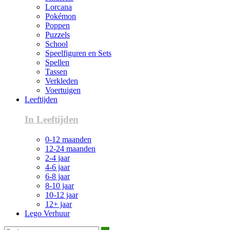
Lorcana
Pokémon
Poppen
Puzzels
School
Speelfiguren en Sets
Spellen
Tassen
Verkleden
Voertuigen
Leeftijden
In Leeftijden
0-12 maanden
12-24 maanden
2-4 jaar
4-6 jaar
6-8 jaar
8-10 jaar
10-12 jaar
12+ jaar
Lego Verhuur