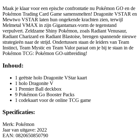
Maak je klaar voor een epische confrontatie nu Pokémon GO en de
Pokémon Trading Card Game samensmelten! Dragonite VSTAR en
Mewtwo VSTAR laten hun ongekende krachten zien, terwijl
Melmetal VMAX in zijn Gigantamax-vorm de tegenstand
verpulvert. Zeldzame Shiny Pokémon, zoals Radiant Venusaur,
Radiant Charizard en Radiant Blastoise, brengen spannende nieuwe
strategieën naar de strijd. Ondertussen staan de leiders van Team
Instinct, Team Mystic en Team Valor paraat om je bij te staan in de
Pokémon TCG: Pokémon GO-uitbreiding!
Inhoud:
1 geëtste holo Dragonite VStar kaart
1 holo Dragonite V
1 Premier Ball deckbox
9 Pokémon Go Booster Packs
1 codekaart voor de online TCG game
Specificaties:
Merk: Pokémon
Jaar van uitgave: 2022
EAN: 0820650850790