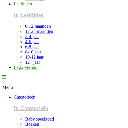
Leeftijden
In Leeftijden
0-12 maanden
12-24 maanden
2-4 jaar
4-6 jaar
6-8 jaar
8-10 jaar
10-12 jaar
12+ jaar
Lego Verhuur
×
Menu
Categorieën
In Categorieën
Baby speelgoed
Boeken