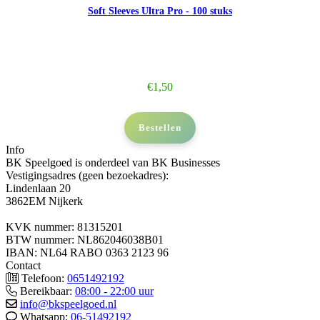
Soft Sleeves Ultra Pro - 100 stuks
€
1,50
Bestellen
Info
BK Speelgoed is onderdeel van BK Businesses
Vestigingsadres (geen bezoekadres):
Lindenlaan 20
3862EM Nijkerk
KVK nummer: 81315201
BTW nummer: NL862046038B01
IBAN: NL64 RABO 0363 2123 96
Contact
Telefoon:
0651492192
Bereikbaar:
08:00 - 22:00 uur
info@bkspeelgoed.nl
Whatsapp:
06-51492192