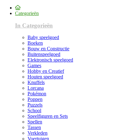
Categorieën
In Categorieën
Baby speelgoed
Boeken
Bouw en Constructie
Buitenspeelgoed
Elektronisch speelgoed
Games
Hobby en Creatief
Houten speelgoed
Knuffels
Lorcana
Pokémon
Poppen
Puzzels
School
Speelfiguren en Sets
Spellen
Tassen
Verkleden
Voertuigen