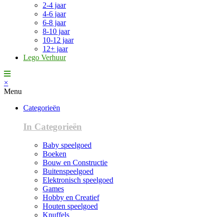
2-4 jaar
4-6 jaar
6-8 jaar
8-10 jaar
10-12 jaar
12+ jaar
Lego Verhuur
×
Menu
Categorieën
In Categorieën
Baby speelgoed
Boeken
Bouw en Constructie
Buitenspeelgoed
Elektronisch speelgoed
Games
Hobby en Creatief
Houten speelgoed
Knuffels