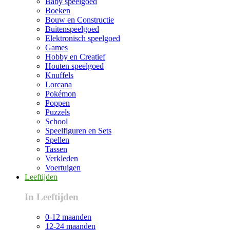
Baby speelgoed
Boeken
Bouw en Constructie
Buitenspeelgoed
Elektronisch speelgoed
Games
Hobby en Creatief
Houten speelgoed
Knuffels
Lorcana
Pokémon
Poppen
Puzzels
School
Speelfiguren en Sets
Spellen
Tassen
Verkleden
Voertuigen
Leeftijden
In Leeftijden
0-12 maanden
12-24 maanden