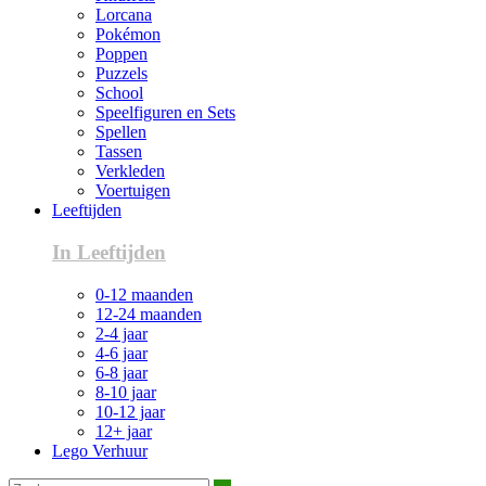
Lorcana
Pokémon
Poppen
Puzzels
School
Speelfiguren en Sets
Spellen
Tassen
Verkleden
Voertuigen
Leeftijden
In Leeftijden
0-12 maanden
12-24 maanden
2-4 jaar
4-6 jaar
6-8 jaar
8-10 jaar
10-12 jaar
12+ jaar
Lego Verhuur