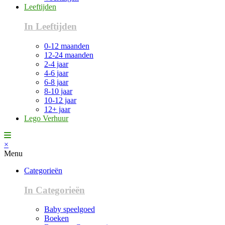
Leeftijden
In Leeftijden
0-12 maanden
12-24 maanden
2-4 jaar
4-6 jaar
6-8 jaar
8-10 jaar
10-12 jaar
12+ jaar
Lego Verhuur
×
Menu
Categorieën
In Categorieën
Baby speelgoed
Boeken