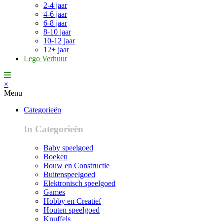
2-4 jaar
4-6 jaar
6-8 jaar
8-10 jaar
10-12 jaar
12+ jaar
Lego Verhuur
×
Menu
Categorieën
In Categorieën
Baby speelgoed
Boeken
Bouw en Constructie
Buitenspeelgoed
Elektronisch speelgoed
Games
Hobby en Creatief
Houten speelgoed
Knuffels