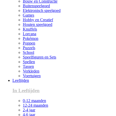
Bouw en Constructie
Buitenspeelgoed
Elektronisch speelgoed
Games
Hobby en Creatief
Houten speelgoed
Knuffels
Lorcana
Pokémon
Poppen
Puzzels
School
Speelfiguren en Sets
Spellen
Tassen
Verkleden
Voertuigen
Leeftijden
In Leeftijden
0-12 maanden
12-24 maanden
2-4 jaar
4-6 jaar