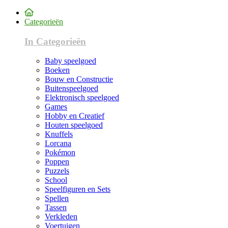
Categorieën
In Categorieën
Baby speelgoed
Boeken
Bouw en Constructie
Buitenspeelgoed
Elektronisch speelgoed
Games
Hobby en Creatief
Houten speelgoed
Knuffels
Lorcana
Pokémon
Poppen
Puzzels
School
Speelfiguren en Sets
Spellen
Tassen
Verkleden
Voertuigen