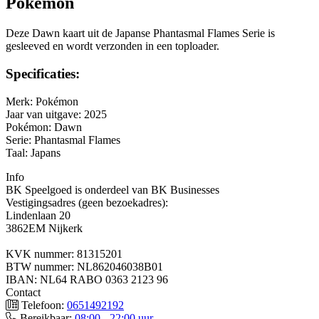
Pokémon
Deze Dawn kaart uit de Japanse Phantasmal Flames Serie is
gesleeved en wordt verzonden in een toploader.
Specificaties:
Merk: Pokémon
Jaar van uitgave: 2025
Pokémon: Dawn
Serie: Phantasmal Flames
Taal: Japans
Info
BK Speelgoed is onderdeel van BK Businesses
Vestigingsadres (geen bezoekadres):
Lindenlaan 20
3862EM Nijkerk
KVK nummer: 81315201
BTW nummer: NL862046038B01
IBAN: NL64 RABO 0363 2123 96
Contact
Telefoon:
0651492192
Bereikbaar:
08:00 - 22:00 uur