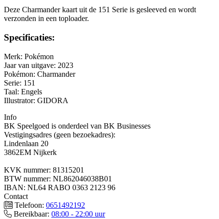
Deze Charmander kaart uit de 151 Serie is gesleeved en wordt
verzonden in een toploader.
Specificaties:
Merk: Pokémon
Jaar van uitgave: 2023
Pokémon: Charmander
Serie: 151
Taal: Engels
Illustrator: GIDORA
Info
BK Speelgoed is onderdeel van BK Businesses
Vestigingsadres (geen bezoekadres):
Lindenlaan 20
3862EM Nijkerk
KVK nummer: 81315201
BTW nummer: NL862046038B01
IBAN: NL64 RABO 0363 2123 96
Contact
Telefoon:
0651492192
Bereikbaar:
08:00 - 22:00 uur