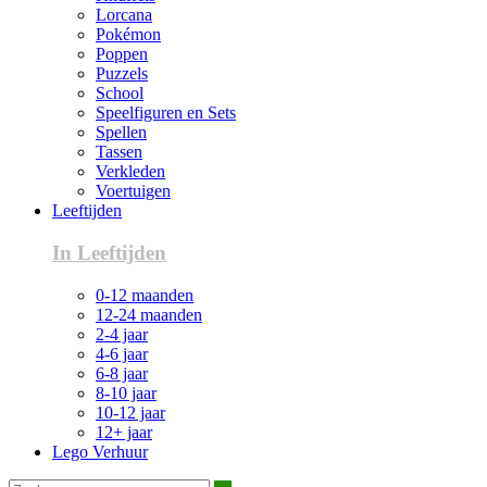
Lorcana
Pokémon
Poppen
Puzzels
School
Speelfiguren en Sets
Spellen
Tassen
Verkleden
Voertuigen
Leeftijden
In Leeftijden
0-12 maanden
12-24 maanden
2-4 jaar
4-6 jaar
6-8 jaar
8-10 jaar
10-12 jaar
12+ jaar
Lego Verhuur