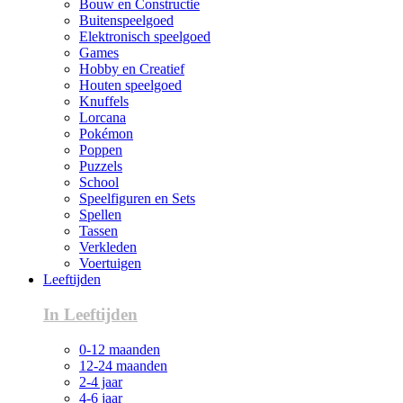
Bouw en Constructie
Buitenspeelgoed
Elektronisch speelgoed
Games
Hobby en Creatief
Houten speelgoed
Knuffels
Lorcana
Pokémon
Poppen
Puzzels
School
Speelfiguren en Sets
Spellen
Tassen
Verkleden
Voertuigen
Leeftijden
In Leeftijden
0-12 maanden
12-24 maanden
2-4 jaar
4-6 jaar