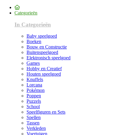
Categorieën
In Categorieën
Baby speelgoed
Boeken
Bouw en Constructie
Buitenspeelgoed
Elektronisch speelgoed
Games
Hobby en Creatief
Houten speelgoed
Knuffels
Lorcana
Pokémon
Poppen
Puzzels
School
Speelfiguren en Sets
Spellen
Tassen
Verkleden
Voertuigen