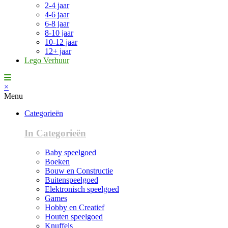
2-4 jaar
4-6 jaar
6-8 jaar
8-10 jaar
10-12 jaar
12+ jaar
Lego Verhuur
×
Menu
Categorieën
In Categorieën
Baby speelgoed
Boeken
Bouw en Constructie
Buitenspeelgoed
Elektronisch speelgoed
Games
Hobby en Creatief
Houten speelgoed
Knuffels