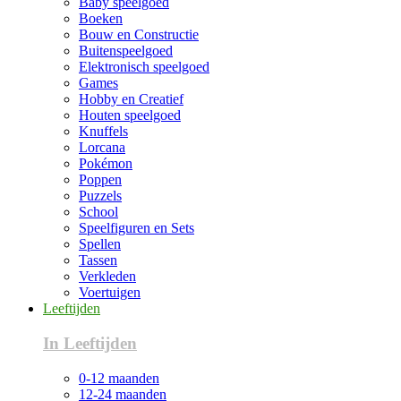
Baby speelgoed
Boeken
Bouw en Constructie
Buitenspeelgoed
Elektronisch speelgoed
Games
Hobby en Creatief
Houten speelgoed
Knuffels
Lorcana
Pokémon
Poppen
Puzzels
School
Speelfiguren en Sets
Spellen
Tassen
Verkleden
Voertuigen
Leeftijden
In Leeftijden
0-12 maanden
12-24 maanden