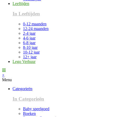
Leeftijden
In Leeftijden
0-12 maanden
12-24 maanden
2-4 jaar
4-6 jaar
6-8 jaar
8-10 jaar
10-12 jaar
12+ jaar
Lego Verhuur
×
Menu
Categorieën
In Categorieën
Baby speelgoed
Boeken