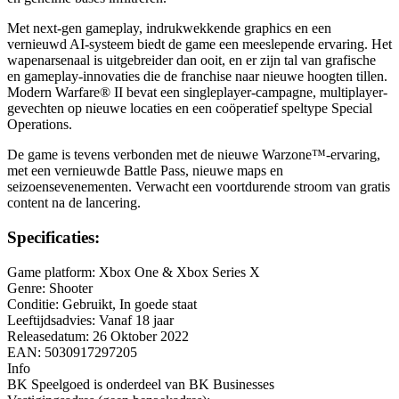
Met next-gen gameplay, indrukwekkende graphics en een
vernieuwd AI-systeem biedt de game een meeslepende ervaring. Het
wapenarsenaal is uitgebreider dan ooit, en er zijn tal van grafische
en gameplay-innovaties die de franchise naar nieuwe hoogten tillen.
Modern Warfare® II bevat een singleplayer-campagne, multiplayer-
gevechten op nieuwe locaties en een coöperatief speltype Special
Operations.
De game is tevens verbonden met de nieuwe Warzone™-ervaring,
met een vernieuwde Battle Pass, nieuwe maps en
seizoensevenementen. Verwacht een voortdurende stroom van gratis
content na de lancering.
Specificaties:
Game platform: Xbox One & Xbox Series X
Genre: Shooter
Conditie: Gebruikt, In goede staat
Leeftijdsadvies: Vanaf 18 jaar
Releasedatum: 26 Oktober 2022
EAN: 5030917297205
Info
BK Speelgoed is onderdeel van BK Businesses