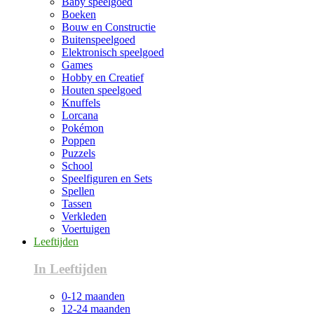
Baby speelgoed
Boeken
Bouw en Constructie
Buitenspeelgoed
Elektronisch speelgoed
Games
Hobby en Creatief
Houten speelgoed
Knuffels
Lorcana
Pokémon
Poppen
Puzzels
School
Speelfiguren en Sets
Spellen
Tassen
Verkleden
Voertuigen
Leeftijden
In Leeftijden
0-12 maanden
12-24 maanden