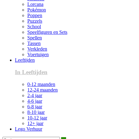
Lorcana
Pokémon
Poppen
Puzzels
School
Speelfiguren en Sets
Spellen
Tassen
Verkleden
Voertuigen
Leeftijden
In Leeftijden
0-12 maanden
12-24 maanden
2-4 jaar
4-6 jaar
6-8 jaar
8-10 jaar
10-12 jaar
12+ jaar
Lego Verhuur