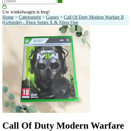
Zoeken
Uw winkelwagen is leeg!
Home
>
Categorieën
>
Games
>
Call Of Duty Modern Warfare II
(Gebruikt) - Xbox Series X & Xbox One
Call Of Duty Modern Warfare