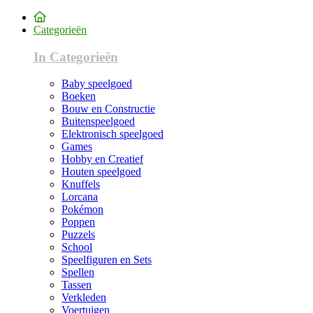
Categorieën
In Categorieën
Baby speelgoed
Boeken
Bouw en Constructie
Buitenspeelgoed
Elektronisch speelgoed
Games
Hobby en Creatief
Houten speelgoed
Knuffels
Lorcana
Pokémon
Poppen
Puzzels
School
Speelfiguren en Sets
Spellen
Tassen
Verkleden
Voertuigen