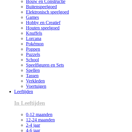
Bouw en Constructie
Buitenspeelgoed
Elektronisch speelgoed
Games
Hobby en Creatief
Houten speelgoed
Knuffels
Lorcana
Pokémon
Poppen
Puzzels
School
Speelfiguren en Sets
Spellen
Tassen
Verkleden
Voertuigen
Leeftijden
In Leeftijden
0-12 maanden
12-24 maanden
2-4 jaar
4-6 jaar