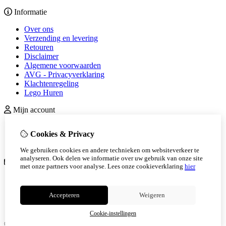
Informatie
Over ons
Verzending en levering
Retouren
Disclaimer
Algemene voorwaarden
AVG - Privacyverklaring
Klachtenregeling
Lego Huren
Mijn account
inloggen
Cookies & Privacy
Bestelhistorie
Nieuwsbrief
We gebruiken cookies en andere technieken om websiteverkeer te
analyseren. Ook delen we informatie over uw gebruik van onze site
Klantenservice
met onze partners voor analyse.
Lees onze cookieverklaring
hier
Contact
Retourneren
Accepteren
Weigeren
Sitemap
Veelgestelde vragen
Cookie-instellingen
© Copyright 2026 |
TSB