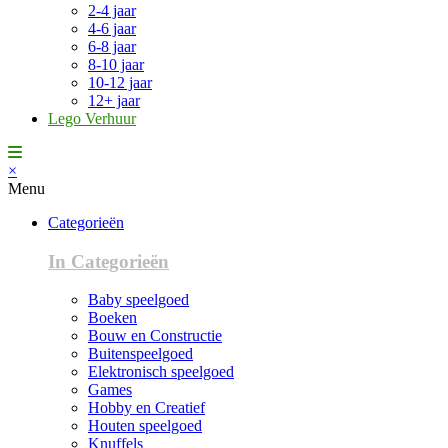
2-4 jaar
4-6 jaar
6-8 jaar
8-10 jaar
10-12 jaar
12+ jaar
Lego Verhuur
×
Menu
Categorieën
In Categorieën
Baby speelgoed
Boeken
Bouw en Constructie
Buitenspeelgoed
Elektronisch speelgoed
Games
Hobby en Creatief
Houten speelgoed
Knuffels