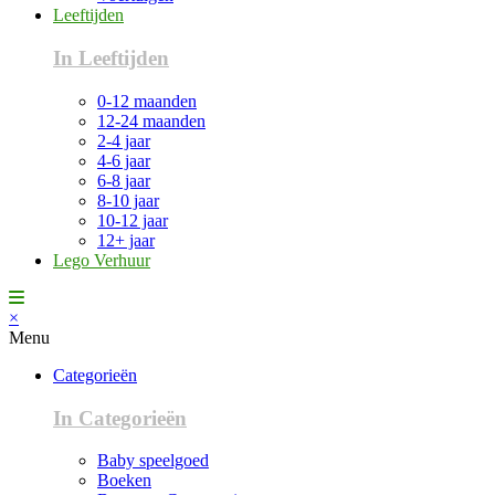
Leeftijden
In Leeftijden
0-12 maanden
12-24 maanden
2-4 jaar
4-6 jaar
6-8 jaar
8-10 jaar
10-12 jaar
12+ jaar
Lego Verhuur
×
Menu
Categorieën
In Categorieën
Baby speelgoed
Boeken