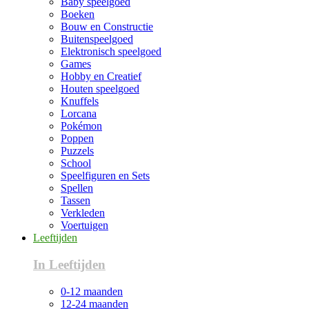
Baby speelgoed
Boeken
Bouw en Constructie
Buitenspeelgoed
Elektronisch speelgoed
Games
Hobby en Creatief
Houten speelgoed
Knuffels
Lorcana
Pokémon
Poppen
Puzzels
School
Speelfiguren en Sets
Spellen
Tassen
Verkleden
Voertuigen
Leeftijden
In Leeftijden
0-12 maanden
12-24 maanden