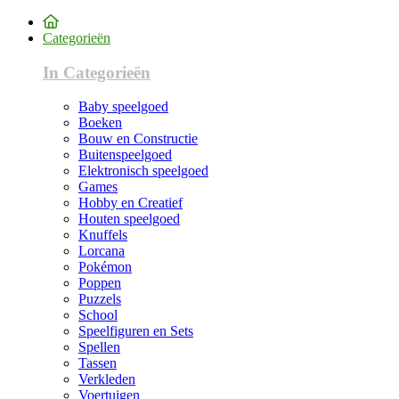
Categorieën
In Categorieën
Baby speelgoed
Boeken
Bouw en Constructie
Buitenspeelgoed
Elektronisch speelgoed
Games
Hobby en Creatief
Houten speelgoed
Knuffels
Lorcana
Pokémon
Poppen
Puzzels
School
Speelfiguren en Sets
Spellen
Tassen
Verkleden
Voertuigen