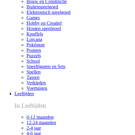
Bouw en Constructie
Buitenspeelgoed
Elektronisch speelgoed
Games
Hobby en Creatief
Houten speelgoed
Knuffels
Lorcana
Pokémon
Poppen
Puzzels
School
Speelfiguren en Sets
Spellen
Tassen
Verkleden
Voertuigen
Leeftijden
In Leeftijden
0-12 maanden
12-24 maanden
2-4 jaar
4-6 jaar