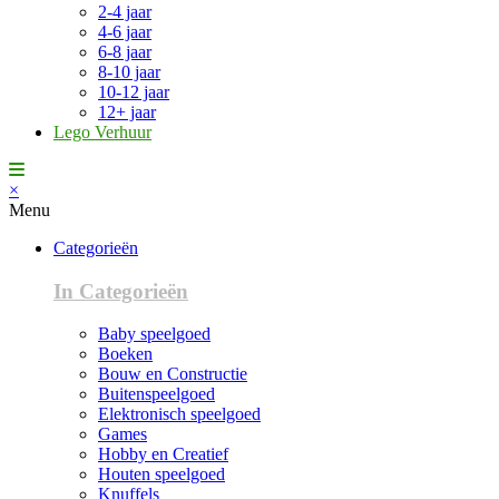
2-4 jaar
4-6 jaar
6-8 jaar
8-10 jaar
10-12 jaar
12+ jaar
Lego Verhuur
×
Menu
Categorieën
In Categorieën
Baby speelgoed
Boeken
Bouw en Constructie
Buitenspeelgoed
Elektronisch speelgoed
Games
Hobby en Creatief
Houten speelgoed
Knuffels