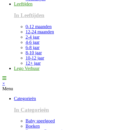
Leeftijden
In Leeftijden
0-12 maanden
12-24 maanden
2-4 jaar
4-6 jaar
6-8 jaar
8-10 jaar
10-12 jaar
12+ jaar
Lego Verhuur
×
Menu
Categorieën
In Categorieën
Baby speelgoed
Boeken