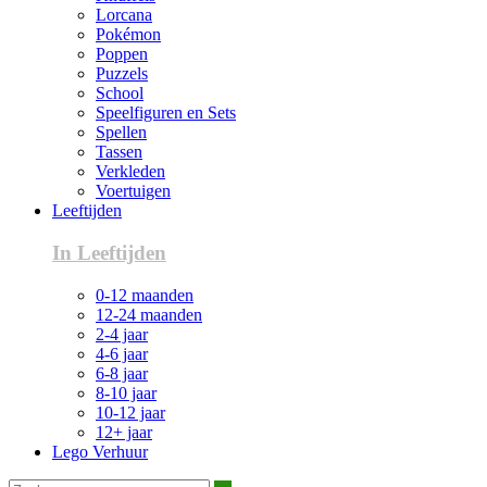
Lorcana
Pokémon
Poppen
Puzzels
School
Speelfiguren en Sets
Spellen
Tassen
Verkleden
Voertuigen
Leeftijden
In Leeftijden
0-12 maanden
12-24 maanden
2-4 jaar
4-6 jaar
6-8 jaar
8-10 jaar
10-12 jaar
12+ jaar
Lego Verhuur