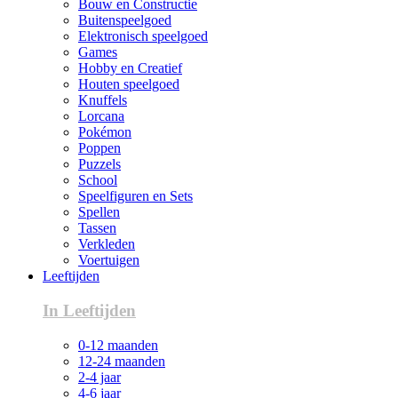
Bouw en Constructie
Buitenspeelgoed
Elektronisch speelgoed
Games
Hobby en Creatief
Houten speelgoed
Knuffels
Lorcana
Pokémon
Poppen
Puzzels
School
Speelfiguren en Sets
Spellen
Tassen
Verkleden
Voertuigen
Leeftijden
In Leeftijden
0-12 maanden
12-24 maanden
2-4 jaar
4-6 jaar