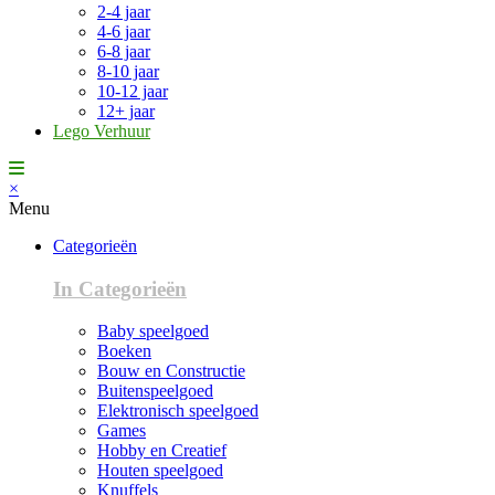
2-4 jaar
4-6 jaar
6-8 jaar
8-10 jaar
10-12 jaar
12+ jaar
Lego Verhuur
×
Menu
Categorieën
In Categorieën
Baby speelgoed
Boeken
Bouw en Constructie
Buitenspeelgoed
Elektronisch speelgoed
Games
Hobby en Creatief
Houten speelgoed
Knuffels