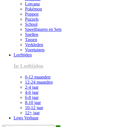
Lorcana
Pokémon
Poppen
Puzzels
School
Speelfiguren en Sets
Spellen
Tassen
Verkleden
Voertuigen
Leeftijden
In Leeftijden
0-12 maanden
12-24 maanden
2-4 jaar
4-6 jaar
6-8 jaar
8-10 jaar
10-12 jaar
12+ jaar
Lego Verhuur