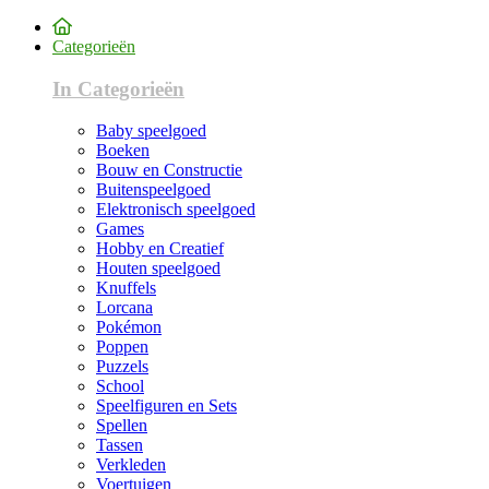
Categorieën
In Categorieën
Baby speelgoed
Boeken
Bouw en Constructie
Buitenspeelgoed
Elektronisch speelgoed
Games
Hobby en Creatief
Houten speelgoed
Knuffels
Lorcana
Pokémon
Poppen
Puzzels
School
Speelfiguren en Sets
Spellen
Tassen
Verkleden
Voertuigen