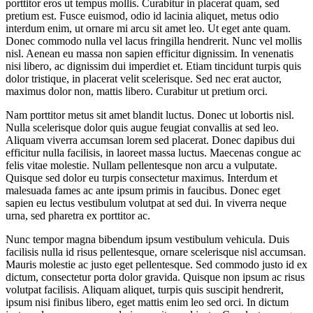
porttitor eros ut tempus mollis. Curabitur in placerat quam, sed
pretium est. Fusce euismod, odio id lacinia aliquet, metus odio
interdum enim, ut ornare mi arcu sit amet leo. Ut eget ante quam.
Donec commodo nulla vel lacus fringilla hendrerit. Nunc vel mollis
nisl. Aenean eu massa non sapien efficitur dignissim. In venenatis
nisi libero, ac dignissim dui imperdiet et. Etiam tincidunt turpis quis
dolor tristique, in placerat velit scelerisque. Sed nec erat auctor,
maximus dolor non, mattis libero. Curabitur ut pretium orci.
Nam porttitor metus sit amet blandit luctus. Donec ut lobortis nisl.
Nulla scelerisque dolor quis augue feugiat convallis at sed leo.
Aliquam viverra accumsan lorem sed placerat. Donec dapibus dui
efficitur nulla facilisis, in laoreet massa luctus. Maecenas congue ac
felis vitae molestie. Nullam pellentesque non arcu a vulputate.
Quisque sed dolor eu turpis consectetur maximus. Interdum et
malesuada fames ac ante ipsum primis in faucibus. Donec eget
sapien eu lectus vestibulum volutpat at sed dui. In viverra neque
urna, sed pharetra ex porttitor ac.
Nunc tempor magna bibendum ipsum vestibulum vehicula. Duis
facilisis nulla id risus pellentesque, ornare scelerisque nisl accumsan.
Mauris molestie ac justo eget pellentesque. Sed commodo justo id ex
dictum, consectetur porta dolor gravida. Quisque non ipsum ac risus
volutpat facilisis. Aliquam aliquet, turpis quis suscipit hendrerit,
ipsum nisi finibus libero, eget mattis enim leo sed orci. In dictum