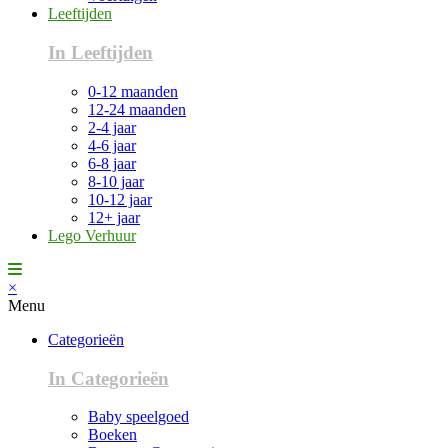
Leeftijden
In Leeftijden
0-12 maanden
12-24 maanden
2-4 jaar
4-6 jaar
6-8 jaar
8-10 jaar
10-12 jaar
12+ jaar
Lego Verhuur
×
Menu
Categorieën
In Categorieën
Baby speelgoed
Boeken