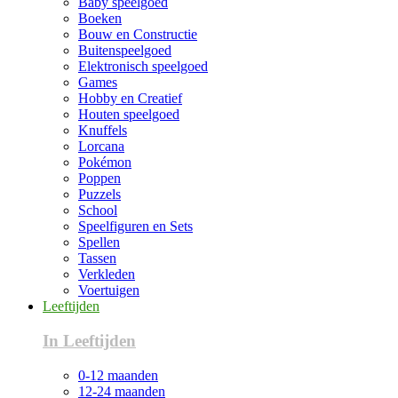
Baby speelgoed
Boeken
Bouw en Constructie
Buitenspeelgoed
Elektronisch speelgoed
Games
Hobby en Creatief
Houten speelgoed
Knuffels
Lorcana
Pokémon
Poppen
Puzzels
School
Speelfiguren en Sets
Spellen
Tassen
Verkleden
Voertuigen
Leeftijden
In Leeftijden
0-12 maanden
12-24 maanden